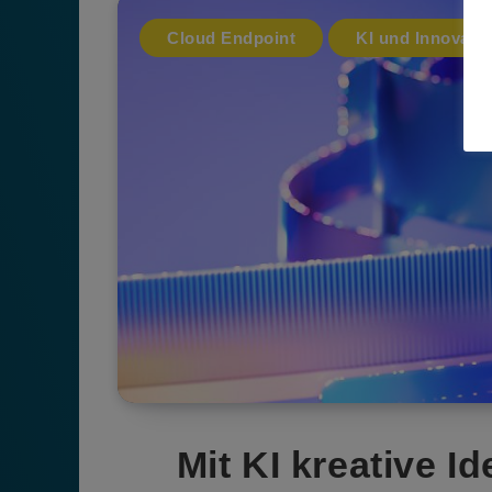
Cloud Endpoint
KI und Innovati
Mit KI kreative I