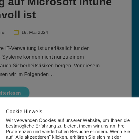
 auf Microsoft Intune
voll ist
mer
16. Mai 2024
e IT-Verwaltung ist unerlässlich für den
e Systeme können nicht nur zu einem
n auch Sicherheitsrisiken bergen. Vor diesem
men wir im Folgenden…
iterlesen
Cookie Hinweis
Wir verwenden Cookies auf unserer Website, um Ihnen die
bestmögliche Erfahrung zu bieten, indem wir uns an Ihre
Präferenzen und wiederholten Besuche erinnern. Wenn Sie
auf "Alle akzeptieren" klicken, erklären Sie sich mit der