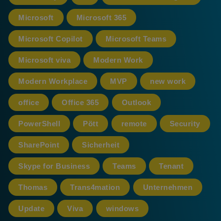
Microsoft
Microsoft 365
Microsoft Copilot
Microsoft Teams
Microsoft viva
Modern Work
Modern Workplace
MVP
new work
office
Office 365
Outlook
PowerShell
Pött
remote
Security
SharePoint
Sicherheit
Skype for Business
Teams
Tenant
Thomas
Trans4mation
Unternehmen
Update
Viva
windows