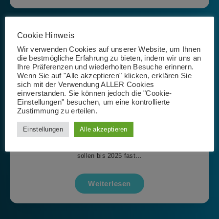
Allgemein
Cookie Hinweis
Wir verwenden Cookies auf unserer Website, um Ihnen
die bestmögliche Erfahrung zu bieten, indem wir uns an
Microsoft Inspire 2022
Ihre Präferenzen und wiederholten Besuche erinnern.
Wenn Sie auf "Alle akzeptieren" klicken, erklären Sie
Isabel Rößner
sich mit der Verwendung ALLER Cookies
einverstanden. Sie können jedoch die "Cookie-
1. September 2022
Einstellungen" besuchen, um eine kontrollierte
Zustimmung zu erteilen.
Am 19. und 20. Juli fand wieder die Microsoft Inspire – die
Einstellungen
Alle akzeptieren
Microsoft-Partner-Konferenz – statt. Spannende Themen
und Updates wurden dabei mit den Partnern geteilt. So
sollen bis 2025 fast…
Weiterlesen