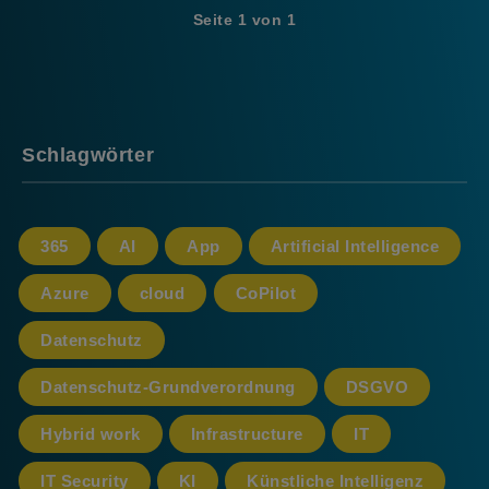
Seite 1 von 1
Schlagwörter
365
AI
App
Artificial Intelligence
Azure
cloud
CoPilot
Datenschutz
Datenschutz-Grundverordnung
DSGVO
Hybrid work
Infrastructure
IT
IT Security
KI
Künstliche Intelligenz