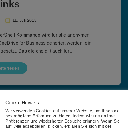
inks
11. Juli 2018
rShell Kommando wird für alle anonymen
OneDrive for Business generiert werden, ein
gesetzt. Das gleiche gilt auch für…
iterlesen
frastructure
Cookie Hinweis
Wir verwenden Cookies auf unserer Website, um Ihnen die
echner für Microsoft
bestmögliche Erfahrung zu bieten, indem wir uns an Ihre
Präferenzen und wiederholten Besuche erinnern. Wenn Sie
auf "Alle akzeptieren" klicken, erklären Sie sich mit der