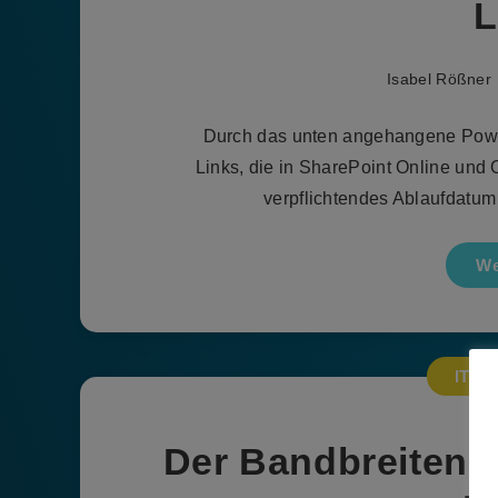
L
Isabel Rößner
Durch das unten angehangene Powe
Links, die in SharePoint Online und 
verpflichtendes Ablaufdatum 
We
IT-In
Der Bandbreiten-R