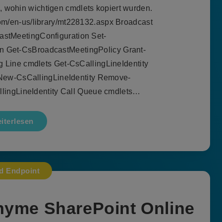
, wohin wichtigen cmdlets kopiert wurden.
.com/en-us/library/mt228132.aspx Broadcast
astMeetingConfiguration Set-
n Get-CsBroadcastMeetingPolicy Grant-
 Line cmdlets Get-CsCallingLineIdentity
 New-CsCallingLineIdentity Remove-
llingLineIdentity Call Queue cmdlets…
iterlesen
d Endpoint
nyme SharePoint Online