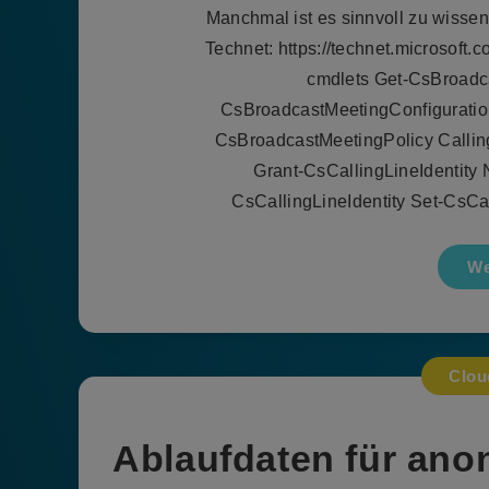
Manchmal ist es sinnvoll zu wissen
Technet: https://technet.microsoft
cmdlets Get-CsBroadc
CsBroadcastMeetingConfiguratio
CsBroadcastMeetingPolicy Calling
Grant-CsCallingLineIdentity
CsCallingLineIdentity Set-CsCa
We
Clou
Ablaufdaten für ano