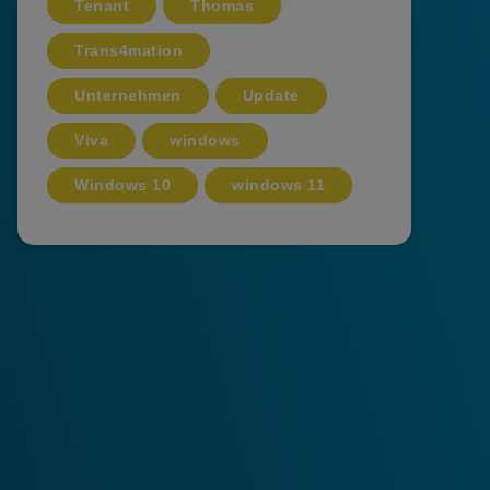
Tenant
Thomas
Trans4mation
Unternehmen
Update
Viva
windows
Windows 10
windows 11