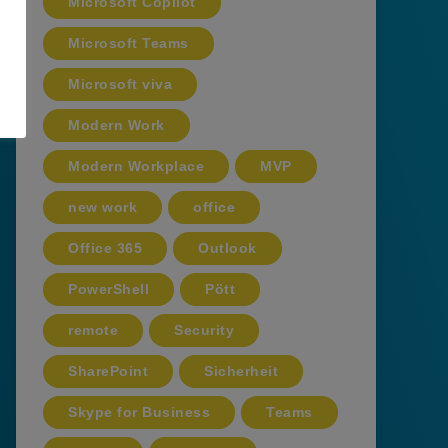
Microsoft Copilot
Microsoft Teams
Microsoft viva
Modern Work
Modern Workplace
MVP
new work
office
Office 365
Outlook
PowerShell
Pött
remote
Security
SharePoint
Sicherheit
Skype for Business
Teams