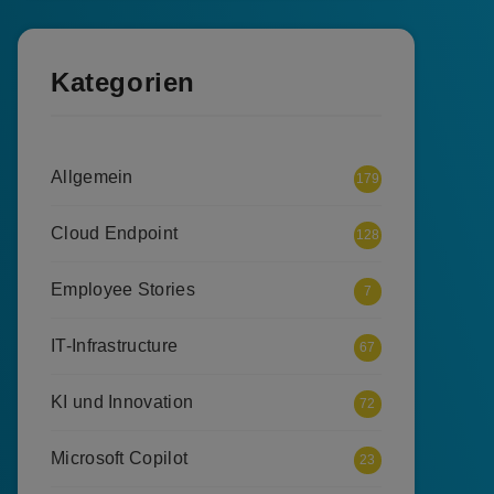
Kategorien
Allgemein
179
Cloud Endpoint
128
Employee Stories
7
IT-Infrastructure
67
KI und Innovation
72
Microsoft Copilot
23