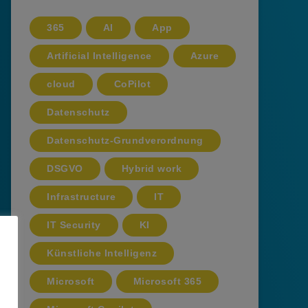
365
AI
App
Artificial Intelligence
Azure
cloud
CoPilot
Datenschutz
Datenschutz-Grundverordnung
DSGVO
Hybrid work
Infrastructure
IT
IT Security
KI
Künstliche Intelligenz
Microsoft
Microsoft 365