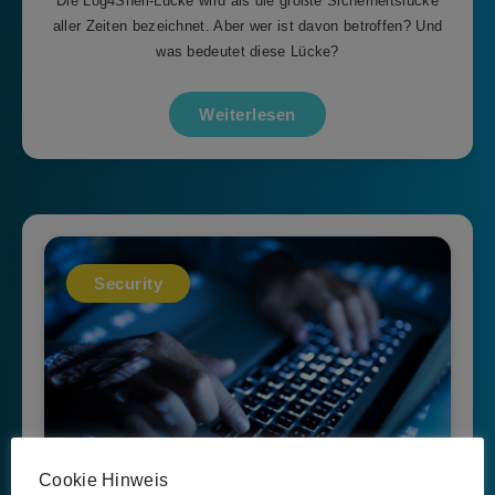
Die Log4Shell-Lücke wird als die größte Sicherheitslücke
aller Zeiten bezeichnet. Aber wer ist davon betroffen? Und
was bedeutet diese Lücke?
Weiterlesen
Security
Cookie Hinweis