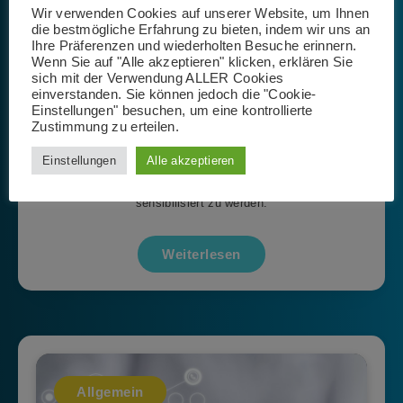
Tipps und Tricks für mehr IT-
Wir verwenden Cookies auf unserer Website, um Ihnen
Sicherheit im Alltag
die bestmögliche Erfahrung zu bieten, indem wir uns an
Ihre Präferenzen und wiederholten Besuche erinnern.
Wenn Sie auf "Alle akzeptieren" klicken, erklären Sie
Redaktion
sich mit der Verwendung ALLER Cookies
einverstanden. Sie können jedoch die "Cookie-
15. März 2022
Einstellungen" besuchen, um eine kontrollierte
Zustimmung zu erteilen.
Security-Awareness-Trainings unterstützen einen sicheren
Einstellungen
Alle akzeptieren
Umgang mit Computer, Notebook, Smartphone oder Tablet
zu erlernen und hinsichtlich IT-Sicherheitsthemen
sensibilisiert zu werden.
Weiterlesen
Allgemein