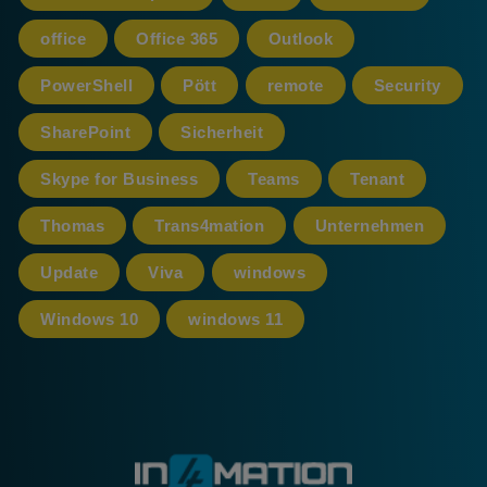
office
Office 365
Outlook
PowerShell
Pött
remote
Security
SharePoint
Sicherheit
Skype for Business
Teams
Tenant
Thomas
Trans4mation
Unternehmen
Update
Viva
windows
Windows 10
windows 11