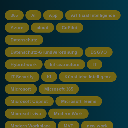
365
AI
App
Artificial Intelligence
Azure
cloud
CoPilot
Datenschutz
Datenschutz-Grundverordnung
DSGVO
Hybrid work
Infrastructure
IT
IT Security
KI
Künstliche Intelligenz
Microsoft
Microsoft 365
Microsoft Copilot
Microsoft Teams
Microsoft viva
Modern Work
Modern Workplace
MVP
new work