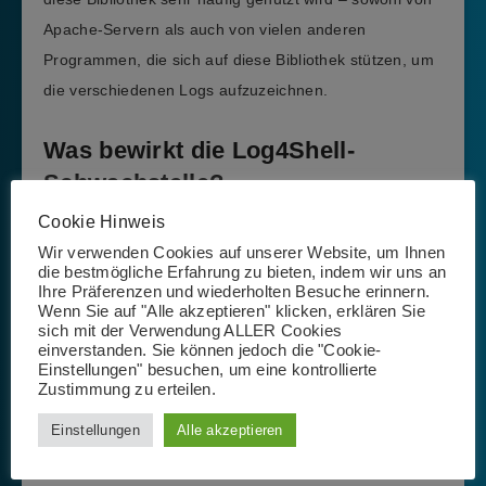
Apache-Servern als auch von vielen anderen
Programmen, die sich auf diese Bibliothek stützen, um
die verschiedenen Logs aufzuzeichnen.
Was bewirkt die Log4Shell-
Schwachstelle?
Cookie Hinweis
Unter Ausnutzung dieser Schwachstelle ist es möglich,
Wir verwenden Cookies auf unserer Website, um Ihnen
die bestmögliche Erfahrung zu bieten, indem wir uns an
aus der Ferne einen Code auf dem betroffenen Server
Ihre Präferenzen und wiederholten Besuche erinnern.
auszuführen.
Wenn Sie auf "Alle akzeptieren" klicken, erklären Sie
sich mit der Verwendung ALLER Cookies
einverstanden. Sie können jedoch die "Cookie-
Die Log-Software ist nämlich so konzipiert, dass sie
Einstellungen" besuchen, um eine kontrollierte
Informationen empfängt und diese aufzeichnet.
Zustimmung zu erteilen.
Einstellungen
Alle akzeptieren
Wenn man anstelle von Informationen Befehle sendet,
die ausgeführt werden sollen, zeichnet die Log-