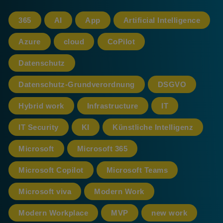
365
AI
App
Artificial Intelligence
Azure
cloud
CoPilot
Datenschutz
Datenschutz-Grundverordnung
DSGVO
Hybrid work
Infrastructure
IT
IT Security
KI
Künstliche Intelligenz
Microsoft
Microsoft 365
Microsoft Copilot
Microsoft Teams
Microsoft viva
Modern Work
Modern Workplace
MVP
new work