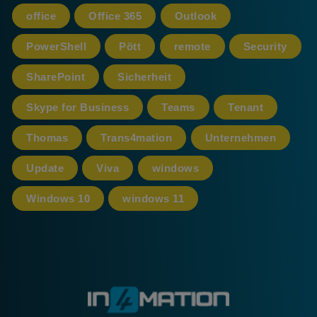
office
Office 365
Outlook
PowerShell
Pött
remote
Security
SharePoint
Sicherheit
Skype for Business
Teams
Tenant
Thomas
Trans4mation
Unternehmen
Update
Viva
windows
Windows 10
windows 11