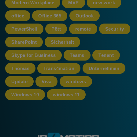
Modern Workplace
MVP
new work
office
Office 365
Outlook
PowerShell
Pött
remote
Security
SharePoint
Sicherheit
Skype for Business
Teams
Tenant
Thomas
Trans4mation
Unternehmen
Update
Viva
windows
Windows 10
windows 11