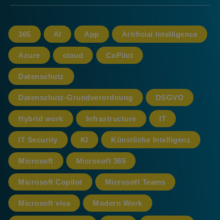
365
AI
App
Artificial Intelligence
Azure
cloud
CoPilot
Datenschutz
Datenschutz-Grundverordnung
DSGVO
Hybrid work
Infrastructure
IT
IT Security
KI
Künstliche Intelligenz
Microsoft
Microsoft 365
Microsoft Copilot
Microsoft Teams
Microsoft viva
Modern Work