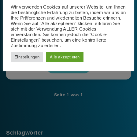
Isabel Rößner
Wir verwenden Cookies auf unserer Website, um Ihnen
die bestmögliche Erfahrung zu bieten, indem wir uns an
30. März 2021
Ihre Präferenzen und wiederholten Besuche erinnern.
Wenn Sie auf "Alle akzeptieren" klicken, erklären Sie
Wir stellen uns tagtäglich neuen Herausforderungen.
sich mit der Verwendung ALLER Cookies
einverstanden. Sie können jedoch die "Cookie-
Digitalisierung, Globalisierung und Pandemie bringen eine
Einstellungen" besuchen, um eine kontrollierte
ungewohnte Art des Lebens und des Arbeitens mit sich. Die
Zustimmung zu erteilen.
Work-Life Balance rückt in den Köpfen der Menschen…
Einstellungen
Alle akzeptieren
Weiterlesen
Seite 1 von 1
Schlagwörter