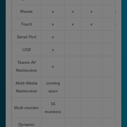
Mouse
x
x
x
x
Touch
x
x
x
x
Serial Port
x
USB
x
Teams AV
x
Redirection
Multi-Media
coming
Redirection
soon
16
Multi-monitor
monitors
Dynamic