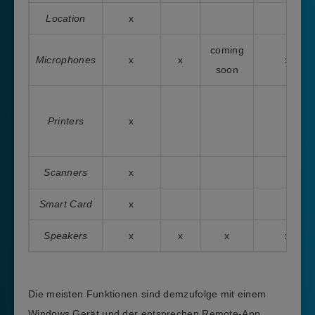
Location
x
coming
Microphones
x
x
x
soon
Printers
x
Scanners
x
Smart Card
x
Speakers
x
x
x
x
Die meisten Funktionen sind demzufolge mit einem
Windows Gerät und der entsprechen Remote-App