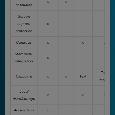
x
x
resolution
Screen
capture
x
protection
Cameras
x
x
x
Start menu
x
integration
Text,
Clipboard
x
x
Text
images
Local
x
x
x
drive/storage
Accessibility
x