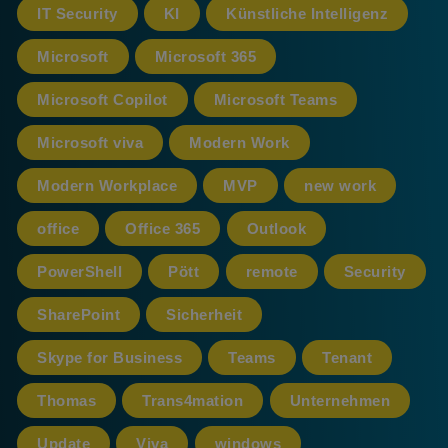
IT Security
KI
Künstliche Intelligenz
Microsoft
Microsoft 365
Microsoft Copilot
Microsoft Teams
Microsoft viva
Modern Work
Modern Workplace
MVP
new work
office
Office 365
Outlook
PowerShell
Pött
remote
Security
SharePoint
Sicherheit
Skype for Business
Teams
Tenant
Thomas
Trans4mation
Unternehmen
Update
Viva
windows