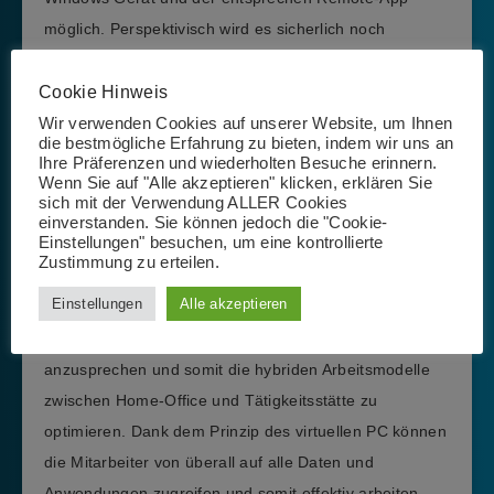
möglich. Perspektivisch wird es sicherlich noch
Erweiterungen geben.
Cookie Hinweis
Für wen ist der Cloud-PC
Wir verwenden Cookies auf unserer Website, um Ihnen
die bestmögliche Erfahrung zu bieten, indem wir uns an
geeignet?
Ihre Präferenzen und wiederholten Besuche erinnern.
Wenn Sie auf "Alle akzeptieren" klicken, erklären Sie
sich mit der Verwendung ALLER Cookies
Ursprünglich wollte Microsoft den Cloud-PC wohl vor
einverstanden. Sie können jedoch die "Cookie-
Einstellungen" besuchen, um eine kontrollierte
allem für Privatnutzer zur Verfügung stellen. Mit der
Zustimmung zu erteilen.
Corona-Pandemie und den Auswirkungen auf unsere
Einstellungen
Alle akzeptieren
Arbeitsweise hat sich Microsoft dazu entschieden, mit
Windows 365 nun vorrangig Unternehmen
anzusprechen und somit die hybriden Arbeitsmodelle
zwischen Home-Office und Tätigkeitsstätte zu
optimieren. Dank dem Prinzip des virtuellen PC können
die Mitarbeiter von überall auf alle Daten und
Anwendungen zugreifen und somit effektiv arbeiten.