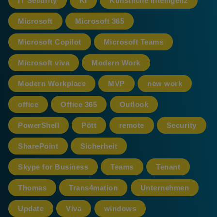
IT Security
KI
Künstliche Intelligenz
Microsoft
Microsoft 365
Microsoft Copilot
Microsoft Teams
Microsoft viva
Modern Work
Modern Workplace
MVP
new work
office
Office 365
Outlook
PowerShell
Pött
remote
Security
SharePoint
Sicherheit
Skype for Business
Teams
Tenant
Thomas
Trans4mation
Unternehmen
Update
Viva
windows