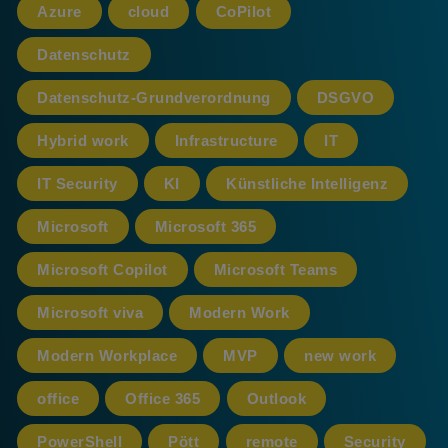
Azure
cloud
CoPilot
Datenschutz
Datenschutz-Grundverordnung
DSGVO
Hybrid work
Infrastructure
IT
IT Security
KI
Künstliche Intelligenz
Microsoft
Microsoft 365
Microsoft Copilot
Microsoft Teams
Microsoft viva
Modern Work
Modern Workplace
MVP
new work
office
Office 365
Outlook
PowerShell
Pött
remote
Security