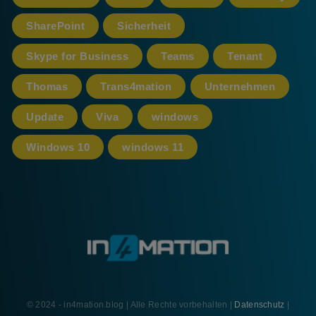
SharePoint
Sicherheit
Skype for Business
Teams
Tenant
Thomas
Trans4mation
Unternehmen
Update
Viva
windows
Windows 10
windows 11
© 2024 - in4mation.blog | Alle Rechte vorbehalten |
Datenschutz
|