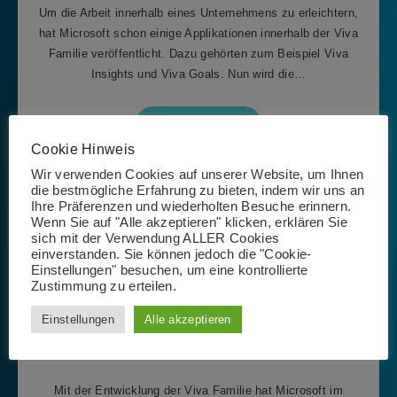
Um die Arbeit innerhalb eines Unternehmens zu erleichtern,
hat Microsoft schon einige Applikationen innerhalb der Viva
Familie veröffentlicht. Dazu gehörten zum Beispiel Viva
Insights und Viva Goals. Nun wird die…
Weiterlesen
Cookie Hinweis
Wir verwenden Cookies auf unserer Website, um Ihnen
die bestmögliche Erfahrung zu bieten, indem wir uns an
Allgemein
Ihre Präferenzen und wiederholten Besuche erinnern.
Wenn Sie auf "Alle akzeptieren" klicken, erklären Sie
sich mit der Verwendung ALLER Cookies
Microsoft Viva Sales Plattform:
einverstanden. Sie können jedoch die "Cookie-
Einstellungen" besuchen, um eine kontrollierte
neuer Ort für CRM-Systeme
Zustimmung zu erteilen.
Isabel Rößner
Einstellungen
Alle akzeptieren
12. August 2022
Mit der Entwicklung der Viva Familie hat Microsoft im