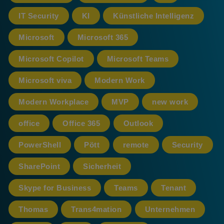
IT Security
KI
Künstliche Intelligenz
Microsoft
Microsoft 365
Microsoft Copilot
Microsoft Teams
Microsoft viva
Modern Work
Modern Workplace
MVP
new work
office
Office 365
Outlook
PowerShell
Pött
remote
Security
SharePoint
Sicherheit
Skype for Business
Teams
Tenant
Thomas
Trans4mation
Unternehmen