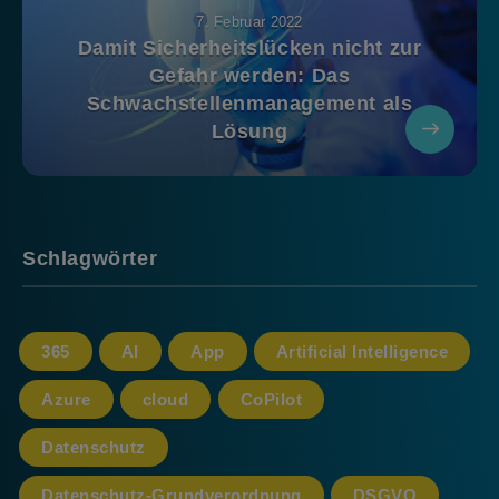
7. Februar 2022
Damit Sicherheitslücken nicht zur
Gefahr werden: Das
Schwachstellenmanagement als
Lösung
Schlagwörter
365
AI
App
Artificial Intelligence
Azure
cloud
CoPilot
Datenschutz
Datenschutz-Grundverordnung
DSGVO