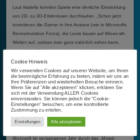
Laut Nadella könnten Spiele eine ähnliche Entwicklung
von 2D- zu 3D-Erlebnissen durchlaufen. „Schon jetzt
investieren die Gamer in ihre Avatare (wie in Microsofts
Rennsimulation Forza); die Leute bauen auf Minecraft-
Welten auf, sodass man ganz natürlich sehen kann,
wie wir das Gaming erweitern, während sich das
Metaverse entwickelt.“ In einem Interview im November
Cookie Hinweis
sagte Nadella, dass drei der bestehenden Gaming-
Wir verwenden Cookies auf unserer Website, um Ihnen
die bestmögliche Erfahrung zu bieten, indem wir uns an
Franchises des Unternehmens – Halo, Minecraft und
Ihre Präferenzen und wiederholten Besuche erinnern.
Flight Simulator – sich bereits zu Metaversen entwickelt
Wenn Sie auf "Alle akzeptieren" klicken, erklären Sie
sich mit der Verwendung ALLER Cookies
haben.
einverstanden. Sie können jedoch die "Cookie-
Einstellungen" besuchen, um eine kontrollierte
Zustimmung zu erteilen.
Die Hardware
Einstellungen
Alle akzeptieren
Noch bevor der Deal unterzeichnet wurde, hat
Microsoft im vergangenen Jahr durch das „Mixed-