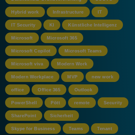
Hybrid work
Infrastructure
IT
IT Security
KI
Künstliche Intelligenz
Microsoft
Microsoft 365
Microsoft Copilot
Microsoft Teams
Microsoft viva
Modern Work
Modern Workplace
MVP
new work
office
Office 365
Outlook
PowerShell
Pött
remote
Security
SharePoint
Sicherheit
Skype for Business
Teams
Tenant