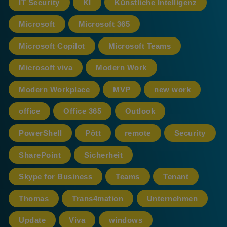
IT Security
KI
Künstliche Intelligenz
Microsoft
Microsoft 365
Microsoft Copilot
Microsoft Teams
Microsoft viva
Modern Work
Modern Workplace
MVP
new work
office
Office 365
Outlook
PowerShell
Pött
remote
Security
SharePoint
Sicherheit
Skype for Business
Teams
Tenant
Thomas
Trans4mation
Unternehmen
Update
Viva
windows