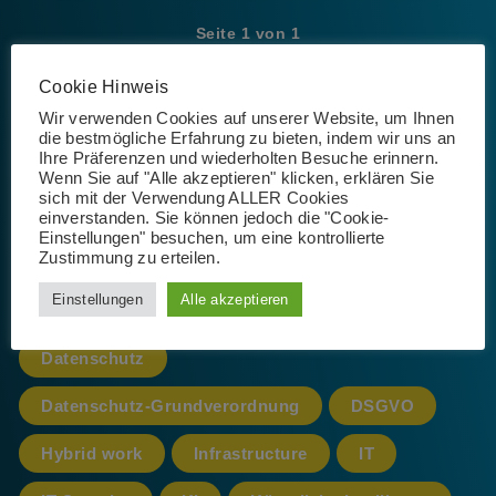
Seite 1 von 1
Cookie Hinweis
Wir verwenden Cookies auf unserer Website, um Ihnen
die bestmögliche Erfahrung zu bieten, indem wir uns an
Ihre Präferenzen und wiederholten Besuche erinnern.
Schlagwörter
Wenn Sie auf "Alle akzeptieren" klicken, erklären Sie
sich mit der Verwendung ALLER Cookies
einverstanden. Sie können jedoch die "Cookie-
Einstellungen" besuchen, um eine kontrollierte
Zustimmung zu erteilen.
365
AI
App
Artificial Intelligence
Einstellungen
Alle akzeptieren
Azure
cloud
CoPilot
Datenschutz
Datenschutz-Grundverordnung
DSGVO
Hybrid work
Infrastructure
IT