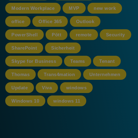
Modern Workplace
MVP
new work
office
Office 365
Outlook
PowerShell
Pött
remote
Security
SharePoint
Sicherheit
Skype for Business
Teams
Tenant
Thomas
Trans4mation
Unternehmen
Update
Viva
windows
Windows 10
windows 11