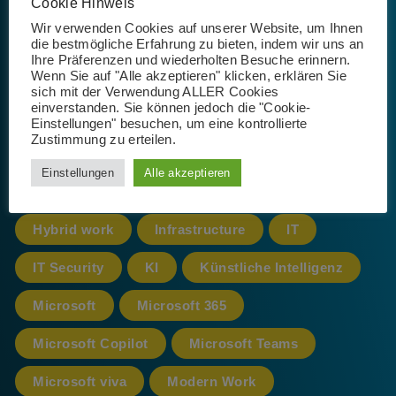
Schlagwörter
Cookie Hinweis
Wir verwenden Cookies auf unserer Website, um Ihnen
die bestmögliche Erfahrung zu bieten, indem wir uns an
Ihre Präferenzen und wiederholten Besuche erinnern.
Wenn Sie auf "Alle akzeptieren" klicken, erklären Sie
365
AI
App
Artificial Intelligence
sich mit der Verwendung ALLER Cookies
einverstanden. Sie können jedoch die "Cookie-
Azure
cloud
CoPilot
Einstellungen" besuchen, um eine kontrollierte
Zustimmung zu erteilen.
Datenschutz
Einstellungen
Alle akzeptieren
Datenschutz-Grundverordnung
DSGVO
Hybrid work
Infrastructure
IT
IT Security
KI
Künstliche Intelligenz
Microsoft
Microsoft 365
Microsoft Copilot
Microsoft Teams
Microsoft viva
Modern Work