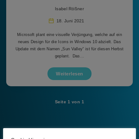
Isabel Rößner
18. Juni 2021
Microsoft plant eine visuelle Verjüngung, welche auf ein
neues Design für die Icons in Windows 10 abzielt. Das
Update mit dem Namen „Sun Valley“ ist für diesen Herbst
geplant. Das…
Weiterlesen
Seite 1 von 1