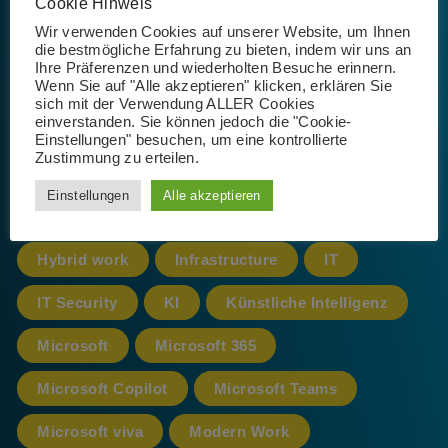
Schlagwörter
Cookie Hinweis
Wir verwenden Cookies auf unserer Website, um Ihnen
die bestmögliche Erfahrung zu bieten, indem wir uns an
Ihre Präferenzen und wiederholten Besuche erinnern.
Wenn Sie auf "Alle akzeptieren" klicken, erklären Sie
365
AI
App
Artificial Intelligence
sich mit der Verwendung ALLER Cookies
einverstanden. Sie können jedoch die "Cookie-
Azure
cloud
CoPilot
Einstellungen" besuchen, um eine kontrollierte
Zustimmung zu erteilen.
Datenschutz
Einstellungen
Alle akzeptieren
Datenschutz-Grundverordnung
DSGVO
Hybrid work
Infrastructure
IT
IT Security
KI
Künstliche Intelligenz
Microsoft
Microsoft 365
Microsoft Copilot
Microsoft Teams
Microsoft viva
Modern Work