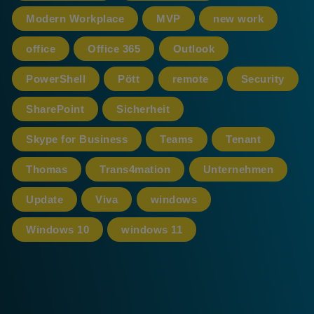
Modern Workplace
MVP
new work
office
Office 365
Outlook
PowerShell
Pött
remote
Security
SharePoint
Sicherheit
Skype for Business
Teams
Tenant
Thomas
Trans4mation
Unternehmen
Update
Viva
windows
Windows 10
windows 11