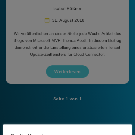
Isabel Rößner
31. August 2018
Wir veröffentlichen an dieser Stelle jede Woche Artikel des
Blogs von Microsoft MVP ThomasPoett. In diesem Beitrag
demonstriert er die Einstellung eines ortsbasierten Tenant
Update-Zeitfensters für Cloud Connector.
Weiterlesen
Seite 1 von 1