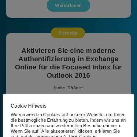
Weiterlesen
Security
Aktivieren Sie eine moderne
Authentifizierung in Exchange
Online für die Focused Inbox für
Outlook 2016
Isabel Rößner
7. August 2018
Cookie Hinweis
Die Focused Inbox in Outlook 2016 erfordert eine moderne
Wir verwenden Cookies auf unserer Website, um Ihnen
die bestmögliche Erfahrung zu bieten, indem wir uns an
Art der Authentifizierung Outlook 2016 muss via der
Ihre Präferenzen und wiederholten Besuche erinnern.
Funktion Click-2-Run installiert werden. Die Focused Inbox
Wenn Sie auf "Alle akzeptieren" klicken, erklären Sie
sieht in Outlook 2016 wie folgt…
sich mit der Verwendung ALLER Cookies