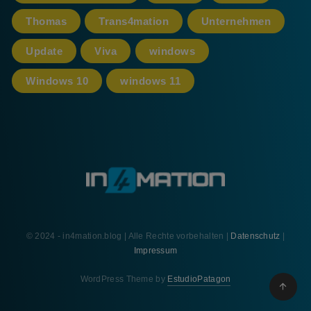
Thomas
Trans4mation
Unternehmen
Update
Viva
windows
Windows 10
windows 11
© 2024 - in4mation.blog | Alle Rechte vorbehalten |
Datenschutz
|
Impressum
WordPress Theme by
EstudioPatagon