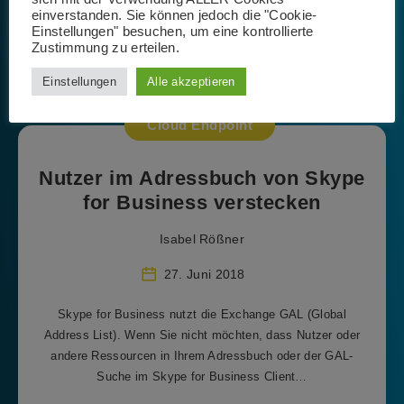
einverstanden. Sie können jedoch die "Cookie-
Einstellungen" besuchen, um eine kontrollierte
Weiterlesen
Zustimmung zu erteilen.
Einstellungen
Alle akzeptieren
Cloud Endpoint
Nutzer im Adressbuch von Skype
for Business verstecken
Isabel Rößner
27. Juni 2018
Skype for Business nutzt die Exchange GAL (Global
Address List). Wenn Sie nicht möchten, dass Nutzer oder
andere Ressourcen in Ihrem Adressbuch oder der GAL-
Suche im Skype for Business Client…