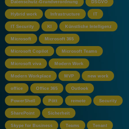
Datenschutz-Grundverordnung
DSGVO
Hybrid work
Infrastructure
IT
IT Security
KI
Künstliche Intelligenz
Microsoft
Microsoft 365
Microsoft Copilot
Microsoft Teams
Microsoft viva
Modern Work
Modern Workplace
MVP
new work
office
Office 365
Outlook
PowerShell
Pött
remote
Security
SharePoint
Sicherheit
Skype for Business
Teams
Tenant