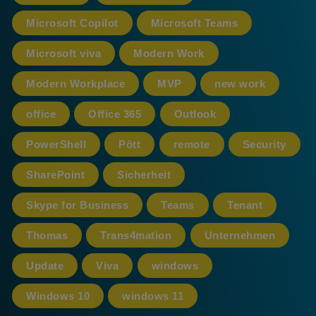
Microsoft Copilot
Microsoft Teams
Microsoft viva
Modern Work
Modern Workplace
MVP
new work
office
Office 365
Outlook
PowerShell
Pött
remote
Security
SharePoint
Sicherheit
Skype for Business
Teams
Tenant
Thomas
Trans4mation
Unternehmen
Update
Viva
windows
Windows 10
windows 11