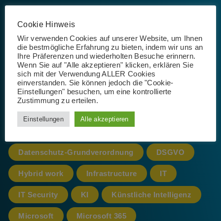
Cookie Hinweis
Wir verwenden Cookies auf unserer Website, um Ihnen
Schlagwörter
die bestmögliche Erfahrung zu bieten, indem wir uns an
Ihre Präferenzen und wiederholten Besuche erinnern.
Wenn Sie auf "Alle akzeptieren" klicken, erklären Sie
sich mit der Verwendung ALLER Cookies
einverstanden. Sie können jedoch die "Cookie-
365
AI
App
Artificial Intelligence
Einstellungen" besuchen, um eine kontrollierte
Zustimmung zu erteilen.
Azure
cloud
CoPilot
Einstellungen
Alle akzeptieren
Datenschutz
Datenschutz-Grundverordnung
DSGVO
Hybrid work
Infrastructure
IT
IT Security
KI
Künstliche Intelligenz
Microsoft
Microsoft 365