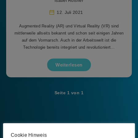
Isabel Rößner
12. Juli 2021
Augmented Reality (AR) und Virtual Reality (VR) sind
mittlerweile allseits bekannt und schon seit einigen Jahren
auf dem Vormarsch. Auch in der Arbeitswelt ist die
Technologie bereits integriert und revolutioniert…
Weiterlesen
Seite 1 von 1
Schlagwörter
Cookie Hinweis