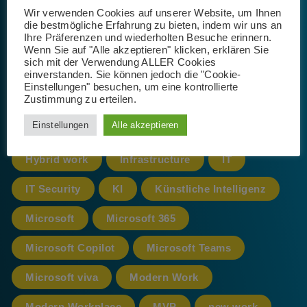
Wir verwenden Cookies auf unserer Website, um Ihnen
die bestmögliche Erfahrung zu bieten, indem wir uns an
Ihre Präferenzen und wiederholten Besuche erinnern.
365
AI
App
Artificial Intelligence
Wenn Sie auf "Alle akzeptieren" klicken, erklären Sie
sich mit der Verwendung ALLER Cookies
Azure
cloud
CoPilot
einverstanden. Sie können jedoch die "Cookie-
Einstellungen" besuchen, um eine kontrollierte
Zustimmung zu erteilen.
Datenschutz
Einstellungen
Alle akzeptieren
Datenschutz-Grundverordnung
DSGVO
Hybrid work
Infrastructure
IT
IT Security
KI
Künstliche Intelligenz
Microsoft
Microsoft 365
Microsoft Copilot
Microsoft Teams
Microsoft viva
Modern Work
Modern Workplace
MVP
new work