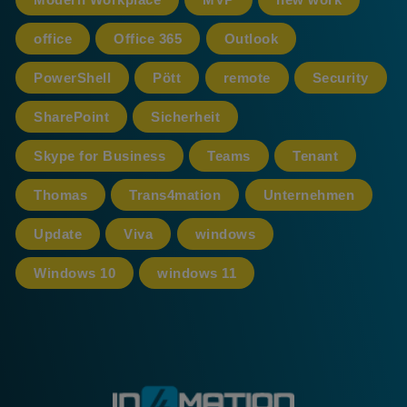
office
Office 365
Outlook
PowerShell
Pött
remote
Security
SharePoint
Sicherheit
Skype for Business
Teams
Tenant
Thomas
Trans4mation
Unternehmen
Update
Viva
windows
Windows 10
windows 11