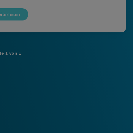
iterlesen
te 1 von 1