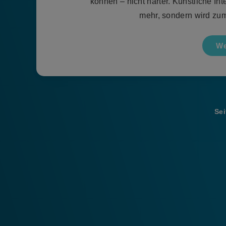
können – nicht härter. Künstliche Int
mehr, sondern wird zum
We
Sei