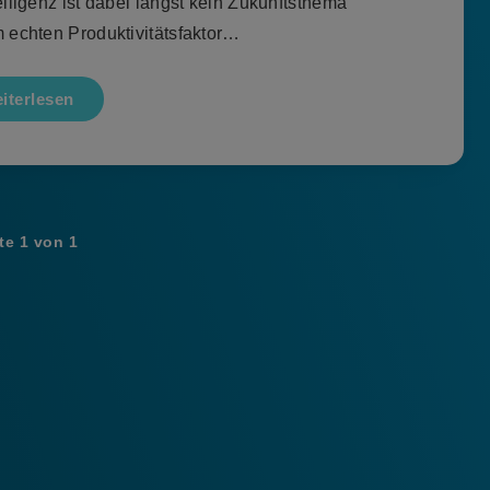
elligenz ist dabei längst kein Zukunftsthema
 echten Produktivitätsfaktor…
iterlesen
te 1 von 1