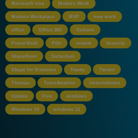
Microsoft viva
Modern Work
Modern Workplace
MVP
new work
office
Office 365
Outlook
PowerShell
Pött
remote
Security
SharePoint
Sicherheit
Skype for Business
Teams
Tenant
Thomas
Trans4mation
Unternehmen
Update
Viva
windows
Windows 10
windows 11