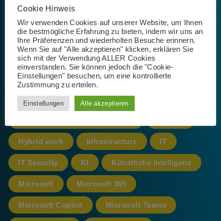
Cookie Hinweis
Schlagwörter
Wir verwenden Cookies auf unserer Website, um Ihnen
die bestmögliche Erfahrung zu bieten, indem wir uns an
Ihre Präferenzen und wiederholten Besuche erinnern.
Wenn Sie auf "Alle akzeptieren" klicken, erklären Sie
365
AI
App
Artificial Intelligence
sich mit der Verwendung ALLER Cookies
einverstanden. Sie können jedoch die "Cookie-
Einstellungen" besuchen, um eine kontrollierte
Azure
cloud
CoPilot
Zustimmung zu erteilen.
Datenschutz
Einstellungen
Alle akzeptieren
Datenschutz-Grundverordnung
DSGVO
Hybrid work
Infrastructure
IT
IT Security
KI
Künstliche Intelligenz
Microsoft
Microsoft 365
Microsoft Copilot
Microsoft Teams