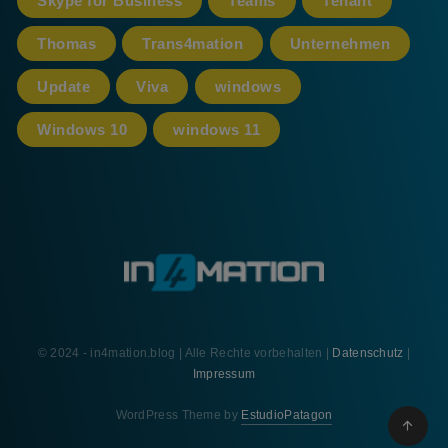
Skype for Business
Teams
Tenant
Thomas
Trans4mation
Unternehmen
Update
Viva
windows
Windows 10
windows 11
© 2024 - in4mation.blog | Alle Rechte vorbehalten |
Datenschutz
|
Impressum
WordPress Theme by
EstudioPatagon