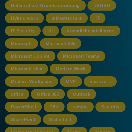
Datenschutz-Grundverordnung
DSGVO
Hybrid work
Infrastructure
IT
IT Security
KI
Künstliche Intelligenz
Microsoft
Microsoft 365
Microsoft Copilot
Microsoft Teams
Microsoft viva
Modern Work
Modern Workplace
MVP
new work
office
Office 365
Outlook
PowerShell
Pött
remote
Security
SharePoint
Sicherheit