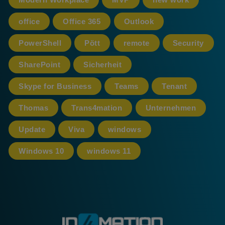
office
Office 365
Outlook
PowerShell
Pött
remote
Security
SharePoint
Sicherheit
Skype for Business
Teams
Tenant
Thomas
Trans4mation
Unternehmen
Update
Viva
windows
Windows 10
windows 11