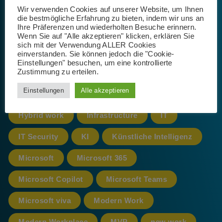
Wir verwenden Cookies auf unserer Website, um Ihnen
die bestmögliche Erfahrung zu bieten, indem wir uns an
Ihre Präferenzen und wiederholten Besuche erinnern.
365
AI
App
Artificial Intelligence
Wenn Sie auf "Alle akzeptieren" klicken, erklären Sie
sich mit der Verwendung ALLER Cookies
Azure
cloud
CoPilot
einverstanden. Sie können jedoch die "Cookie-
Einstellungen" besuchen, um eine kontrollierte
Zustimmung zu erteilen.
Datenschutz
Einstellungen
Alle akzeptieren
Datenschutz-Grundverordnung
DSGVO
Hybrid work
Infrastructure
IT
IT Security
KI
Künstliche Intelligenz
Microsoft
Microsoft 365
Microsoft Copilot
Microsoft Teams
Microsoft viva
Modern Work
Modern Workplace
MVP
new work