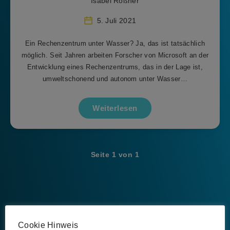
Isabel Rößner
5. Juli 2021
Ein Rechenzentrum unter Wasser? Ja, das ist tatsächlich
möglich. Seit Jahren arbeiten Forscher von Microsoft an der
Entwicklung eines Rechenzentrums, das in der Lage ist,
umweltschonend und autonom unter Wasser…
Weiterlesen
Seite 1 von 1
Schlagwörter
Cookie Hinweis