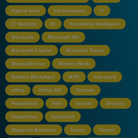
Hybrid work
Infrastructure
IT
IT Security
KI
Künstliche Intelligenz
Microsoft
Microsoft 365
Microsoft Copilot
Microsoft Teams
Microsoft viva
Modern Work
Modern Workplace
MVP
new work
office
Office 365
Outlook
PowerShell
Pött
remote
Security
SharePoint
Sicherheit
Skype for Business
Teams
Tenant