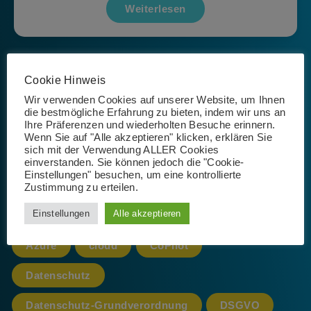
Weiterlesen
Seite 1 von 1
Cookie Hinweis
Wir verwenden Cookies auf unserer Website, um Ihnen
die bestmögliche Erfahrung zu bieten, indem wir uns an
Ihre Präferenzen und wiederholten Besuche erinnern.
Wenn Sie auf "Alle akzeptieren" klicken, erklären Sie
sich mit der Verwendung ALLER Cookies
Schlagwörter
einverstanden. Sie können jedoch die "Cookie-
Einstellungen" besuchen, um eine kontrollierte
Zustimmung zu erteilen.
Einstellungen
Alle akzeptieren
365
AI
App
Artificial Intelligence
Azure
cloud
CoPilot
Datenschutz
Datenschutz-Grundverordnung
DSGVO