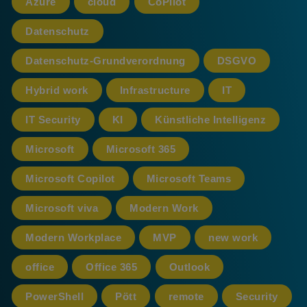
Azure
cloud
CoPilot
Datenschutz
Datenschutz-Grundverordnung
DSGVO
Hybrid work
Infrastructure
IT
IT Security
KI
Künstliche Intelligenz
Microsoft
Microsoft 365
Microsoft Copilot
Microsoft Teams
Microsoft viva
Modern Work
Modern Workplace
MVP
new work
office
Office 365
Outlook
PowerShell
Pött
remote
Security