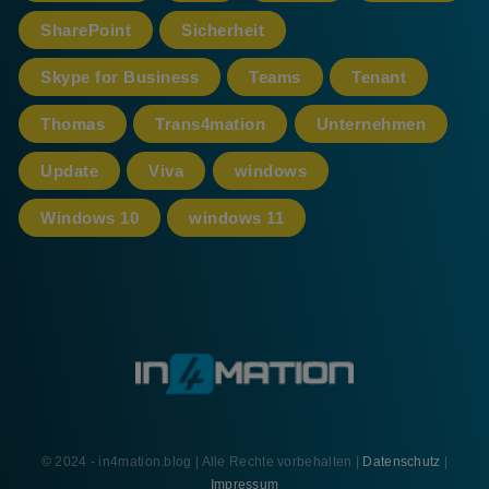
SharePoint
Sicherheit
Skype for Business
Teams
Tenant
Thomas
Trans4mation
Unternehmen
Update
Viva
windows
Windows 10
windows 11
© 2024 - in4mation.blog | Alle Rechte vorbehalten |
Datenschutz
|
Impressum