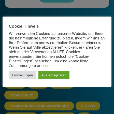
Seite 1 von 1
Cookie Hinweis
Wir verwenden Cookies auf unserer Website, um Ihnen
die bestmögliche Erfahrung zu bieten, indem wir uns an
Ihre Präferenzen und wiederholten Besuche erinnern.
Wenn Sie auf "Alle akzeptieren" klicken, erklären Sie
Schlagwörter
sich mit der Verwendung ALLER Cookies
einverstanden. Sie können jedoch die "Cookie-
Einstellungen" besuchen, um eine kontrollierte
Zustimmung zu erteilen.
365
AI
App
Artificial Intelligence
Einstellungen
Alle akzeptieren
Azure
cloud
CoPilot
Datenschutz
Datenschutz-Grundverordnung
DSGVO