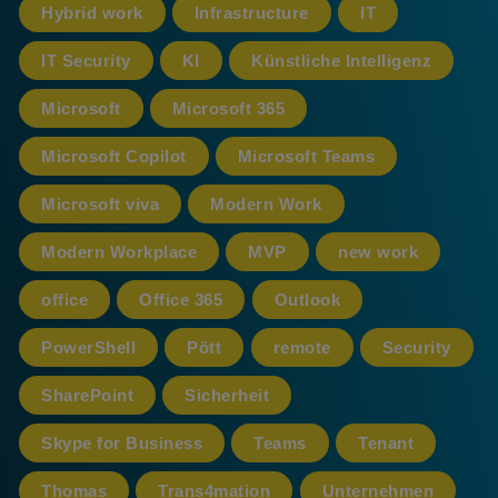
Hybrid work
Infrastructure
IT
IT Security
KI
Künstliche Intelligenz
Microsoft
Microsoft 365
Microsoft Copilot
Microsoft Teams
Microsoft viva
Modern Work
Modern Workplace
MVP
new work
office
Office 365
Outlook
PowerShell
Pött
remote
Security
SharePoint
Sicherheit
Skype for Business
Teams
Tenant
Thomas
Trans4mation
Unternehmen