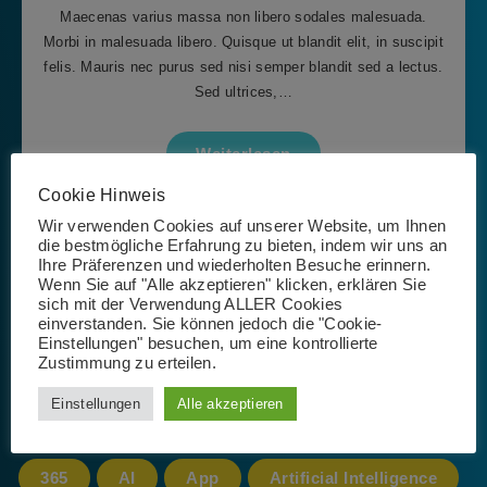
Maecenas varius massa non libero sodales malesuada.
Morbi in malesuada libero. Quisque ut blandit elit, in suscipit
felis. Mauris nec purus sed nisi semper blandit sed a lectus.
Sed ultrices,…
Weiterlesen
Cookie Hinweis
Wir verwenden Cookies auf unserer Website, um Ihnen
die bestmögliche Erfahrung zu bieten, indem wir uns an
Seite 1 von 1
Ihre Präferenzen und wiederholten Besuche erinnern.
Wenn Sie auf "Alle akzeptieren" klicken, erklären Sie
sich mit der Verwendung ALLER Cookies
einverstanden. Sie können jedoch die "Cookie-
Einstellungen" besuchen, um eine kontrollierte
Zustimmung zu erteilen.
Schlagwörter
Einstellungen
Alle akzeptieren
365
AI
App
Artificial Intelligence