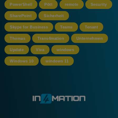
PowerShell
Pött
remote
Security
SharePoint
Sicherheit
Skype for Business
Teams
Tenant
Thomas
Trans4mation
Unternehmen
Update
Viva
windows
Windows 10
windows 11