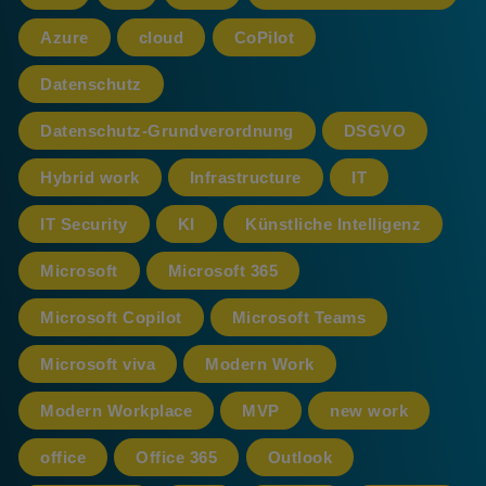
Azure
cloud
CoPilot
Datenschutz
Datenschutz-Grundverordnung
DSGVO
Hybrid work
Infrastructure
IT
IT Security
KI
Künstliche Intelligenz
Microsoft
Microsoft 365
Microsoft Copilot
Microsoft Teams
Microsoft viva
Modern Work
Modern Workplace
MVP
new work
office
Office 365
Outlook