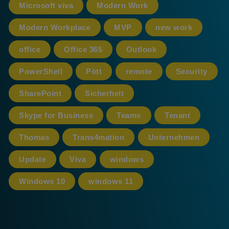
Microsoft viva
Modern Work
Modern Workplace
MVP
new work
office
Office 365
Outlook
PowerShell
Pött
remote
Security
SharePoint
Sicherheit
Skype for Business
Teams
Tenant
Thomas
Trans4mation
Unternehmen
Update
Viva
windows
Windows 10
windows 11