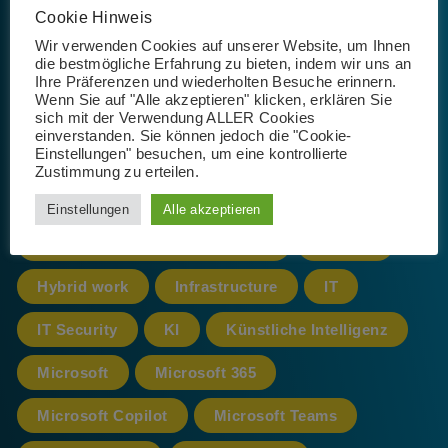
Cookie Hinweis
Schlagwörter
Wir verwenden Cookies auf unserer Website, um Ihnen
die bestmögliche Erfahrung zu bieten, indem wir uns an
Ihre Präferenzen und wiederholten Besuche erinnern.
Wenn Sie auf "Alle akzeptieren" klicken, erklären Sie
365
AI
App
Artificial Intelligence
sich mit der Verwendung ALLER Cookies
einverstanden. Sie können jedoch die "Cookie-
Einstellungen" besuchen, um eine kontrollierte
Azure
cloud
CoPilot
Zustimmung zu erteilen.
Datenschutz
Einstellungen
Alle akzeptieren
Datenschutz-Grundverordnung
DSGVO
Hybrid work
Infrastructure
IT
IT Security
KI
Künstliche Intelligenz
Microsoft
Microsoft 365
Microsoft Copilot
Microsoft Teams