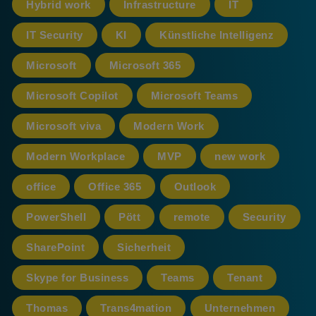
Hybrid work
Infrastructure
IT
IT Security
KI
Künstliche Intelligenz
Microsoft
Microsoft 365
Microsoft Copilot
Microsoft Teams
Microsoft viva
Modern Work
Modern Workplace
MVP
new work
office
Office 365
Outlook
PowerShell
Pött
remote
Security
SharePoint
Sicherheit
Skype for Business
Teams
Tenant
Thomas
Trans4mation
Unternehmen