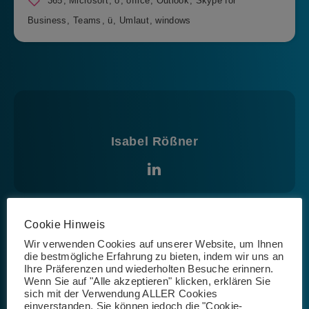
365
,
Microsoft
,
ö
,
office
,
Outlook
,
Skype for
Business
,
Teams
,
ü
,
Umlaut
,
windows
Isabel Rößner
Cookie Hinweis
Wir verwenden Cookies auf unserer Website, um Ihnen
die bestmögliche Erfahrung zu bieten, indem wir uns an
Ihre Präferenzen und wiederholten Besuche erinnern.
14. September 2018
Wenn Sie auf "Alle akzeptieren" klicken, erklären Sie
Office 365 fragt dauerhaft nach Ihrem
sich mit der Verwendung ALLER Cookies
Passwort – Teil 2: Lösungen
einverstanden. Sie können jedoch die "Cookie-