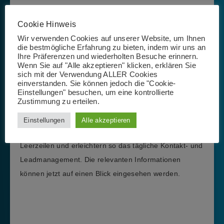
Cookie Hinweis
Wir verwenden Cookies auf unserer Website, um Ihnen
die bestmögliche Erfahrung zu bieten, indem wir uns an
Ihre Präferenzen und wiederholten Besuche erinnern.
Wenn Sie auf "Alle akzeptieren" klicken, erklären Sie
sich mit der Verwendung ALLER Cookies
einverstanden. Sie können jedoch die "Cookie-
Einstellungen" besuchen, um eine kontrollierte
Zustimmung zu erteilen.
In der Ausgabe der Schnellsuche erscheinen nun die
Einstellungen
Alle akzeptieren
Extrainformationen wie gewünscht anstelle der
Leerzeilen und erleichtern so das tägliche Kontakt- und
Leadmanagement. Die relevanten Informationen
können jetzt auf einen Blick eingesehen werden.