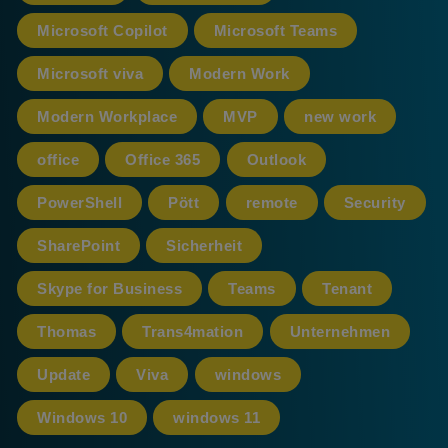
Microsoft Copilot
Microsoft Teams
Microsoft viva
Modern Work
Modern Workplace
MVP
new work
office
Office 365
Outlook
PowerShell
Pött
remote
Security
SharePoint
Sicherheit
Skype for Business
Teams
Tenant
Thomas
Trans4mation
Unternehmen
Update
Viva
windows
Windows 10
windows 11