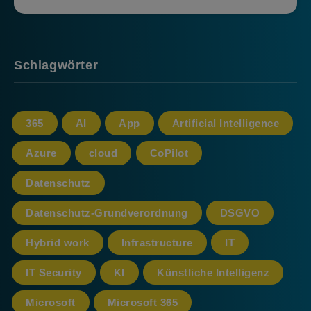
Schlagwörter
365
AI
App
Artificial Intelligence
Azure
cloud
CoPilot
Datenschutz
Datenschutz-Grundverordnung
DSGVO
Hybrid work
Infrastructure
IT
IT Security
KI
Künstliche Intelligenz
Microsoft
Microsoft 365