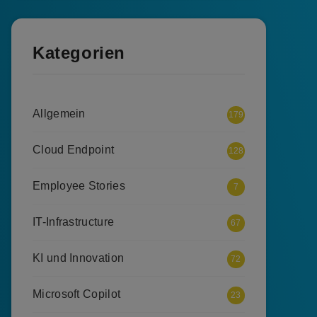
Kategorien
Allgemein
179
Cloud Endpoint
128
Employee Stories
7
IT-Infrastructure
67
KI und Innovation
72
Microsoft Copilot
23