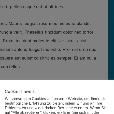
rerit pellentesque est at ultrices.
rit. Mauris feugiat, ipsum eu molestie blandit,
unc a velit. Phasellus tincidunt dolor nec tortor
. Proin tincidunt molestie elit, ac iaculis nisi.
issim ante id feugiat molestie. Proin id urna nec
posuere est euismod ultricies semper. Etiam nulla
quam tellus.
Cookie Hinweis
Wir verwenden Cookies auf unserer Website, um Ihnen die
bestmögliche Erfahrung zu bieten, indem wir uns an Ihre
Präferenzen und wiederholten Besuche erinnern. Wenn Sie
auf "Alle akzeptieren" klicken, erklären Sie sich mit der