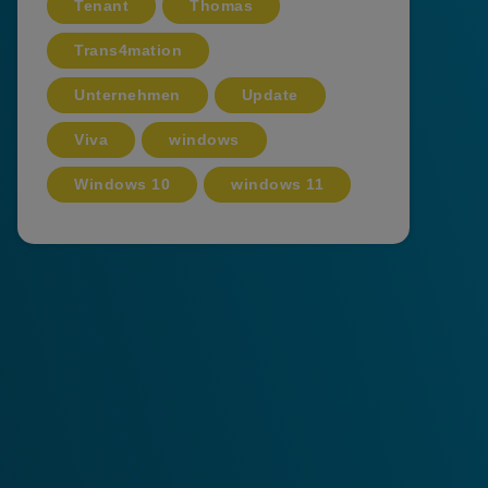
Tenant
Thomas
Trans4mation
Unternehmen
Update
Viva
windows
Windows 10
windows 11