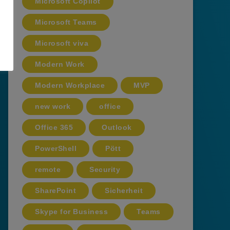
Microsoft Copilot
Microsoft Teams
Microsoft viva
Modern Work
Modern Workplace
MVP
new work
office
Office 365
Outlook
PowerShell
Pött
remote
Security
SharePoint
Sicherheit
Skype for Business
Teams