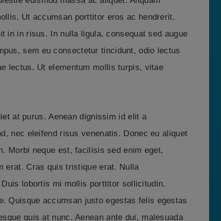
lestie euismod massa ac aliquet. Aliquam
ollis. Ut accumsan porttitor eros ac hendrerit.
 in in risus. In nulla ligula, consequat sed augue
mpus, sem eu consectetur tincidunt, odio lectus
ae lectus. Ut elementum mollis turpis, vitae
diet at purus. Aenean dignissim id elit a
nd, nec eleifend risus venenatis. Donec eu aliquet
m. Morbi neque est, facilisis sed enim eget,
 erat. Cras quis tristique erat. Nulla
uis lobortis mi mollis porttitor sollicitudin.
ue. Quisque accumsan justo egestas felis egestas
ntesque quis at nunc. Aenean ante dui, malesuada