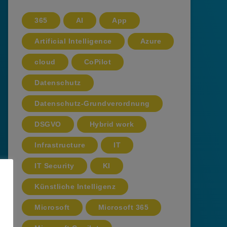
365
AI
App
Artificial Intelligence
Azure
cloud
CoPilot
Datenschutz
Datenschutz-Grundverordnung
DSGVO
Hybrid work
Infrastructure
IT
IT Security
KI
Künstliche Intelligenz
Microsoft
Microsoft 365