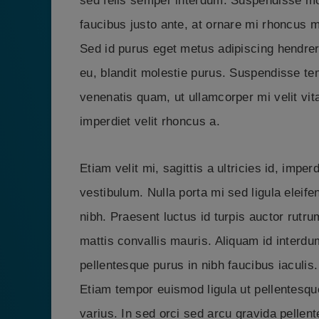
sed felis semper interdum. Suspendisse mo
faucibus justo ante, at ornare mi rhoncus m
Sed id purus eget metus adipiscing hendrerit
eu, blandit molestie purus. Suspendisse te
venenatis quam, ut ullamcorper mi velit vit
imperdiet velit rhoncus a.
Etiam velit mi, sagittis a ultricies id, imper
vestibulum. Nulla porta mi sed ligula eleife
nibh. Praesent luctus id turpis auctor rutru
mattis convallis mauris. Aliquam id interdum
pellentesque purus in nibh faucibus iaculis. D
Etiam tempor euismod ligula ut pellentesq
varius. In sed orci sed arcu gravida pelle