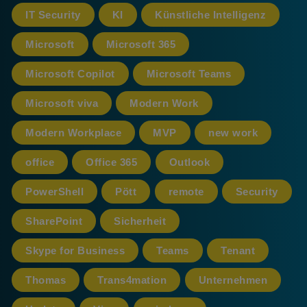
IT Security
KI
Künstliche Intelligenz
Microsoft
Microsoft 365
Microsoft Copilot
Microsoft Teams
Microsoft viva
Modern Work
Modern Workplace
MVP
new work
office
Office 365
Outlook
PowerShell
Pött
remote
Security
SharePoint
Sicherheit
Skype for Business
Teams
Tenant
Thomas
Trans4mation
Unternehmen