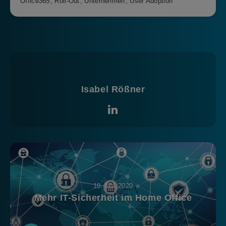
Office365
,
Roll-Out
,
Unternehmen
,
User Adoption
Isabel Rößner
18. Mai 2020
Mehr IT-Sicherheit im Home Office