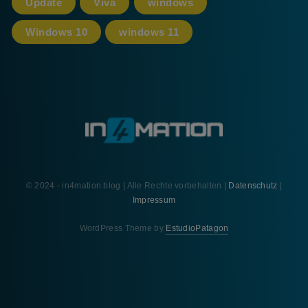
Update
Viva
windows
Windows 10
windows 11
© 2024 - in4mation.blog | Alle Rechte vorbehalten |
Datenschutz
|
Impressum
WordPress Theme by
EstudioPatagon