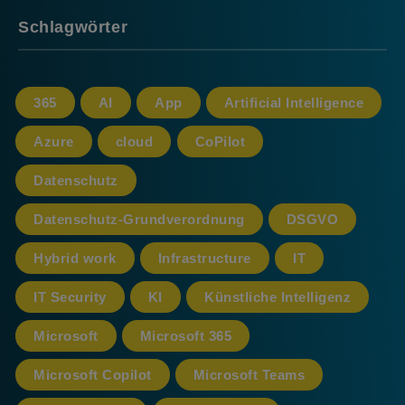
Schlagwörter
365
AI
App
Artificial Intelligence
Azure
cloud
CoPilot
Datenschutz
Datenschutz-Grundverordnung
DSGVO
Hybrid work
Infrastructure
IT
IT Security
KI
Künstliche Intelligenz
Microsoft
Microsoft 365
Microsoft Copilot
Microsoft Teams