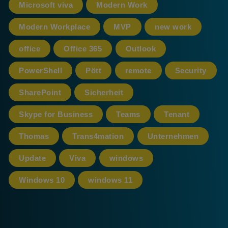
Microsoft viva
Modern Work
Modern Workplace
MVP
new work
office
Office 365
Outlook
PowerShell
Pött
remote
Security
SharePoint
Sicherheit
Skype for Business
Teams
Tenant
Thomas
Trans4mation
Unternehmen
Update
Viva
windows
Windows 10
windows 11