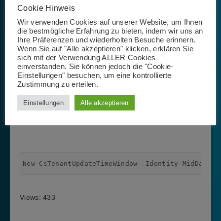
Cookie Hinweis
Wir verwenden Cookies auf unserer Website, um Ihnen
die bestmögliche Erfahrung zu bieten, indem wir uns an
Ihre Präferenzen und wiederholten Besuche erinnern.
New-CsTenantUpdateTimeWindow -Identity WeekdayNi
Wenn Sie auf "Alle akzeptieren" klicken, erklären Sie
sich mit der Verwendung ALLER Cookies
einverstanden. Sie können jedoch die "Cookie-
Einstellungen" besuchen, um eine kontrollierte
Zustimmung zu erteilen.
Einstellungen
Alle akzeptieren
New-CsTenantUpdateTimeWindow -Identity FirstAndL
New-CsTenantUpdateTimeWindow -Identity MidDayOfM
Views: 433