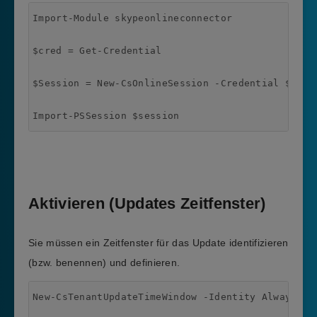
Import-Module skypeonlineconnector

$cred = Get-Credential

$Session = New-CsOnlineSession -Credential $cred 
Import-PSSession $session
Aktivieren (Updates Zeitfenster)
Sie müssen ein Zeitfenster für das Update identifizieren
(bzw. benennen) und definieren.
New-CsTenantUpdateTimeWindow -Identity AlwaysOn 