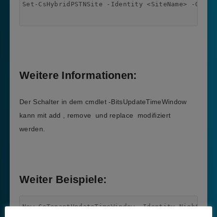
Set-CsHybridPSTNSite -Identity <SiteName> -OsUpd
Weitere Informationen:
Der Schalter in dem cmdlet
-BitsUpdateTimeWindow
kann mit
add
,
remove
und
replace
modifiziert
werden.
Weiter Beispiele:
New-CsTenantUpdateTimeWindow -Identity Night -Da