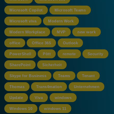
Microsoft Copilot
Microsoft Teams
Microsoft viva
Modern Work
Modern Workplace
MVP
new work
office
Office 365
Outlook
PowerShell
Pött
remote
Security
SharePoint
Sicherheit
Skype for Business
Teams
Tenant
Thomas
Trans4mation
Unternehmen
Update
Viva
windows
Windows 10
windows 11