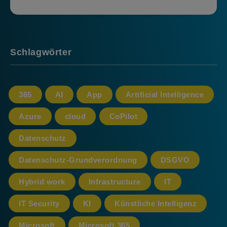
Schlagwörter
365
AI
App
Artificial Intelligence
Azure
cloud
CoPilot
Datenschutz
Datenschutz-Grundverordnung
DSGVO
Hybrid work
Infrastructure
IT
IT Security
KI
Künstliche Intelligenz
Microsoft
Microsoft 365