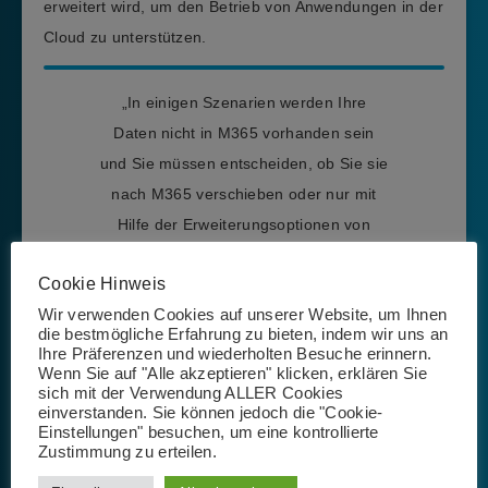
erweitert wird, um den Betrieb von Anwendungen in der
Cloud zu unterstützen.
„In einigen Szenarien werden Ihre
Daten nicht in M365 vorhanden sein
und Sie müssen entscheiden, ob Sie sie
nach M365 verschieben oder nur mit
Hilfe der Erweiterungsoptionen von
Copilot for M365 (Graph Connectors,
Cookie Hinweis
Plugins) verknüpfen wollen“ –
Mahmoud
Wir verwenden Cookies auf unserer Website, um Ihnen
Hassan
die bestmögliche Erfahrung zu bieten, indem wir uns an
Ihre Präferenzen und wiederholten Besuche erinnern.
Wenn Sie auf "Alle akzeptieren" klicken, erklären Sie
sich mit der Verwendung ALLER Cookies
Weitere ausgeklügelte Strategien und wertvolle
einverstanden. Sie können jedoch die "Cookie-
Empfehlungen erwarten Sie in der vollständigen Studie.
Einstellungen" besuchen, um eine kontrollierte
Zustimmung zu erteilen.
Bleiben Sie stets informiert, indem Sie uns einfach auf