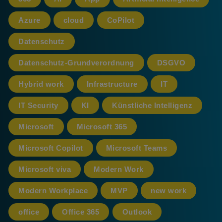
Azure
cloud
CoPilot
Datenschutz
Datenschutz-Grundverordnung
DSGVO
Hybrid work
Infrastructure
IT
IT Security
KI
Künstliche Intelligenz
Microsoft
Microsoft 365
Microsoft Copilot
Microsoft Teams
Microsoft viva
Modern Work
Modern Workplace
MVP
new work
office
Office 365
Outlook