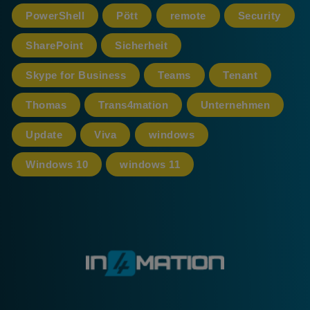
PowerShell
Pött
remote
Security
SharePoint
Sicherheit
Skype for Business
Teams
Tenant
Thomas
Trans4mation
Unternehmen
Update
Viva
windows
Windows 10
windows 11