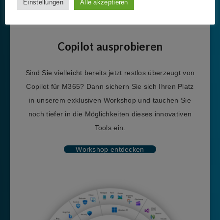
LinkedIn
abonnieren, um keine Neuigkeiten aus der IT-
Einstellungen
Alle akzeptieren
Welt und unsere neuesten Beiträge zu verpassen.
Copilot ausprobieren
Sind Sie vielleicht bereits jetzt restlos überzeugt von
Copilot für M365? Dann sichern Sie sich Ihren Platz
in unserem exklusiven Workshop und tauchen Sie
noch tiefer in die Möglichkeiten dieses innovativen
Tools ein.
Workshop entdecken