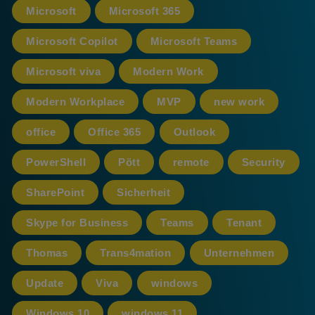
Microsoft
Microsoft 365
Microsoft Copilot
Microsoft Teams
Microsoft viva
Modern Work
Modern Workplace
MVP
new work
office
Office 365
Outlook
PowerShell
Pött
remote
Security
SharePoint
Sicherheit
Skype for Business
Teams
Tenant
Thomas
Trans4mation
Unternehmen
Update
Viva
windows
Windows 10
windows 11