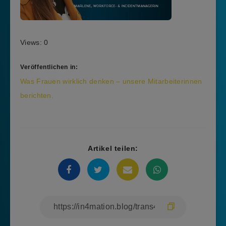
Views: 0
Veröffentlichen in:
Beitragsnavigation
Was Frauen wirklich denken – unsere Mitarbeiterinnen
berichten.
Artikel teilen: