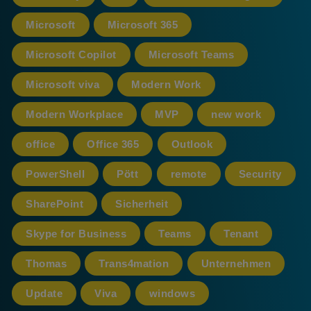
Microsoft
Microsoft 365
Microsoft Copilot
Microsoft Teams
Microsoft viva
Modern Work
Modern Workplace
MVP
new work
office
Office 365
Outlook
PowerShell
Pött
remote
Security
SharePoint
Sicherheit
Skype for Business
Teams
Tenant
Thomas
Trans4mation
Unternehmen
Update
Viva
windows