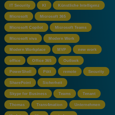
IT Security
KI
Künstliche Intelligenz
Microsoft
Microsoft 365
Microsoft Copilot
Microsoft Teams
Microsoft viva
Modern Work
Modern Workplace
MVP
new work
office
Office 365
Outlook
PowerShell
Pött
remote
Security
SharePoint
Sicherheit
Skype for Business
Teams
Tenant
Thomas
Trans4mation
Unternehmen