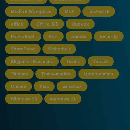
Modern Workplace
MVP
new work
office
Office 365
Outlook
PowerShell
Pött
remote
Security
SharePoint
Sicherheit
Skype for Business
Teams
Tenant
Thomas
Trans4mation
Unternehmen
Update
Viva
windows
Windows 10
windows 11