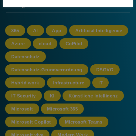
Schlagwörter
365
AI
App
Artificial Intelligence
Azure
cloud
CoPilot
Datenschutz
Datenschutz-Grundverordnung
DSGVO
Hybrid work
Infrastructure
IT
IT Security
KI
Künstliche Intelligenz
Microsoft
Microsoft 365
Microsoft Copilot
Microsoft Teams
Microsoft viva
Modern Work