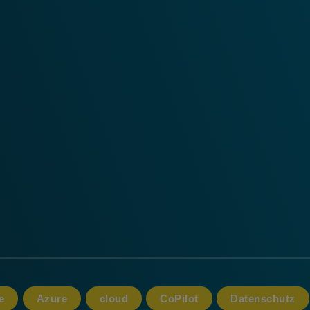
e
Azure
cloud
CoPilot
Datenschutz