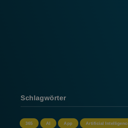
Schlagwörter
365
AI
App
Artificial Intelligenc