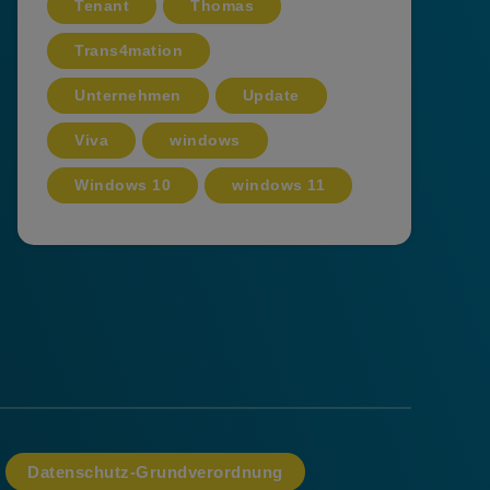
Tenant
Thomas
Trans4mation
Unternehmen
Update
Viva
windows
Windows 10
windows 11
Datenschutz-Grundverordnung