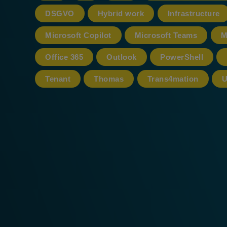
DSGVO
Hybrid work
Infrastructure
Microsoft Copilot
Microsoft Teams
M
Office 365
Outlook
PowerShell
Tenant
Thomas
Trans4mation
U