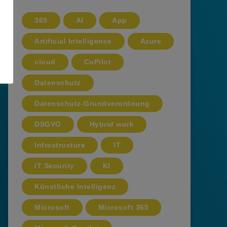
365
AI
App
Artificial Intelligence
Azure
cloud
CoPilot
Datenschutz
Datenschutz-Grundverordnung
DSGVO
Hybrid work
Infrastructure
IT
IT Security
KI
Künstliche Intelligenz
Microsoft
Microsoft 365