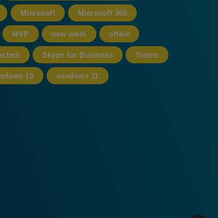
Microsoft
Microsoft 365
MVP
new work
office
erheit
Skype for Business
Teams
ndows 10
windows 11