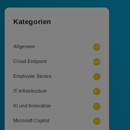
Kategorien
Allgemein
179
Cloud Endpoint
128
Employee Stories
7
IT-Infrastructure
67
KI und Innovation
72
Microsoft Copilot
23