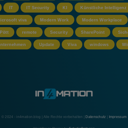
IT
IT Security
KI
Künstliche Intelligenz
icrosoft viva
Modern Work
Modern Workplace
Pött
remote
Security
SharePoint
Sich
nternehmen
Update
Viva
windows
Wi
© 2024 - in4mation.blog | Alle Rechte vorbehalten |
Datenschutz
|
Impressum