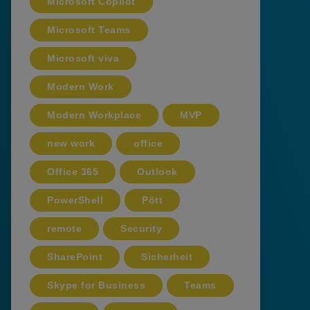
Microsoft Copilot
Microsoft Teams
Microsoft viva
Modern Work
Modern Workplace
MVP
new work
office
Office 365
Outlook
PowerShell
Pött
remote
Security
SharePoint
Sicherheit
Skype for Business
Teams