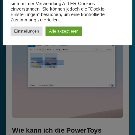
sich mit der Verwendung ALLER Cookies
markieren, gewünschte Bildgröße auswählen und das
einverstanden. Sie können jedoch die "Cookie-
wars – es wird nun eine entsprechende Kopie der
Einstellungen" besuchen, um eine kontrollierte
Zustimmung zu erteilen.
Bilder in geringerer Bildgröße im Ordner abgelegt.
Einstellungen
Alle akzeptieren
Wie kann ich die PowerToys