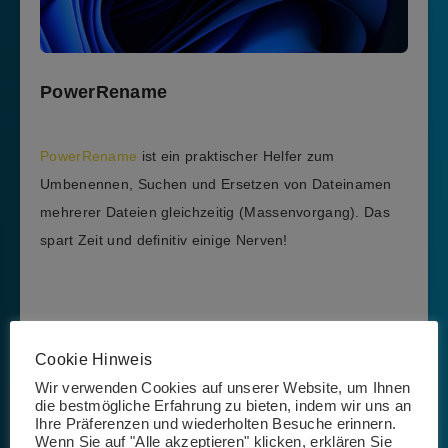
PowerRename
PowerRename
ist ein praktischer Helfer zum
Umbenennen, Suchen und Ersetzen von Dateinamen
mehrerer Dateien gleichzeitig (Massenvorgang). Das
spart Zeit und definitiv einige Nerven!
Image Resizer
Cookie Hinweis
Wir verwenden Cookies auf unserer Website, um Ihnen
Mehrere Bilder gleichzeitig hinsichtlich ihrer Größe
die bestmögliche Erfahrung zu bieten, indem wir uns an
Ihre Präferenzen und wiederholten Besuche erinnern.
bearbeiten geht dank
Image Resizer
ganz easy: Bilder
Wenn Sie auf "Alle akzeptieren" klicken, erklären Sie