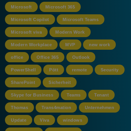
Microsoft
Microsoft 365
Microsoft Copilot
Microsoft Teams
Microsoft viva
Modern Work
Modern Workplace
MVP
new work
office
Office 365
Outlook
PowerShell
Pött
remote
Security
SharePoint
Sicherheit
Skype for Business
Teams
Tenant
Thomas
Trans4mation
Unternehmen
Update
Viva
windows