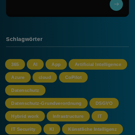
Schlagwörter
365
AI
App
Artificial Intelligence
Azure
cloud
CoPilot
Datenschutz
Datenschutz-Grundverordnung
DSGVO
Hybrid work
Infrastructure
IT
IT Security
KI
Künstliche Intelligenz