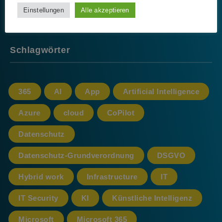
Einstellungen
Alle akzeptieren
Schlagwörter
365
AI
App
Artificial Intelligence
Azure
cloud
CoPilot
Datenschutz
Datenschutz-Grundverordnung
DSGVO
Hybrid work
Infrastructure
IT
IT Security
KI
Künstliche Intelligenz
Microsoft
Microsoft 365