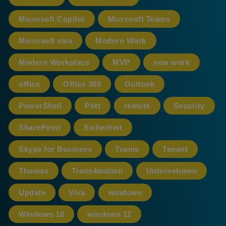
Microsoft Copilot
Microsoft Teams
Microsoft viva
Modern Work
Modern Workplace
MVP
new work
office
Office 365
Outlook
PowerShell
Pött
remote
Security
SharePoint
Sicherheit
Skype for Business
Teams
Tenant
Thomas
Trans4mation
Unternehmen
Update
Viva
windows
Windows 10
windows 11