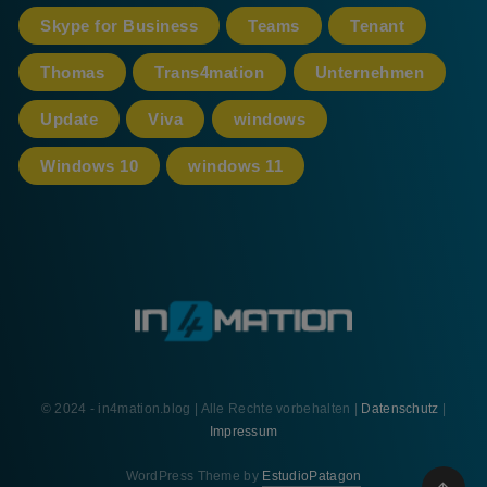
Skype for Business
Teams
Tenant
Thomas
Trans4mation
Unternehmen
Update
Viva
windows
Windows 10
windows 11
© 2024 - in4mation.blog | Alle Rechte vorbehalten |
Datenschutz
|
Impressum
WordPress Theme by
EstudioPatagon