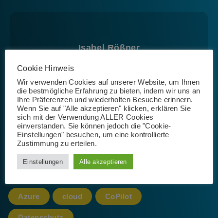
Isabel Rößner
Cookie Hinweis
Wir verwenden Cookies auf unserer Website, um Ihnen
die bestmögliche Erfahrung zu bieten, indem wir uns an
Ihre Präferenzen und wiederholten Besuche erinnern.
Wenn Sie auf "Alle akzeptieren" klicken, erklären Sie
sich mit der Verwendung ALLER Cookies
einverstanden. Sie können jedoch die "Cookie-
Schlagwörter
Einstellungen" besuchen, um eine kontrollierte
Zustimmung zu erteilen.
Einstellungen
Alle akzeptieren
365
AI
App
Artificial Intelligence
Azure
cloud
CoPilot
Datenschutz