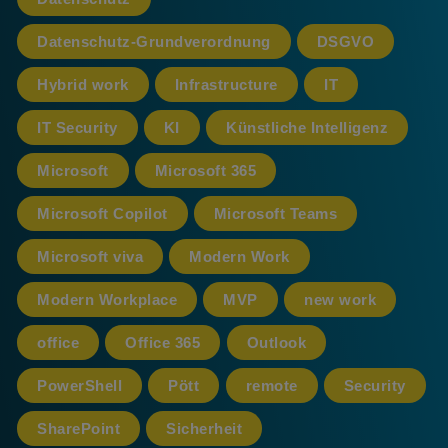
Datenschutz-Grundverordnung
DSGVO
Hybrid work
Infrastructure
IT
IT Security
KI
Künstliche Intelligenz
Microsoft
Microsoft 365
Microsoft Copilot
Microsoft Teams
Microsoft viva
Modern Work
Modern Workplace
MVP
new work
office
Office 365
Outlook
PowerShell
Pött
remote
Security
SharePoint
Sicherheit