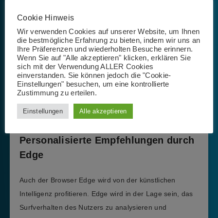
Cookie Hinweis
Wir verwenden Cookies auf unserer Website, um Ihnen
die bestmögliche Erfahrung zu bieten, indem wir uns an
Ihre Präferenzen und wiederholten Besuche erinnern.
Wenn Sie auf "Alle akzeptieren" klicken, erklären Sie
sich mit der Verwendung ALLER Cookies
einverstanden. Sie können jedoch die "Cookie-
Einstellungen" besuchen, um eine kontrollierte
Zustimmung zu erteilen.
Neues Feature: Die Chat-History
Einstellungen
Alle akzeptieren
Personalisierte Empfehlungen durch
Edge
Auch der Browser Edge wird von der künstlichen
Intelligenz profitieren. Edge wird in der Lage sein, das
Surfverhalten des Nutzers zu analysieren und