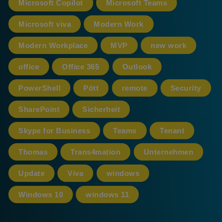
Microsoft Copilot
Microsoft Teams
Microsoft viva
Modern Work
Modern Workplace
MVP
new work
office
Office 365
Outlook
PowerShell
Pött
remote
Security
SharePoint
Sicherheit
Skype for Business
Teams
Tenant
Thomas
Trans4mation
Unternehmen
Update
Viva
windows
Windows 10
windows 11