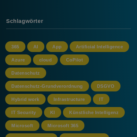
Schlagwörter
365
AI
App
Artificial Intelligence
Azure
cloud
CoPilot
Datenschutz
Datenschutz-Grundverordnung
DSGVO
Hybrid work
Infrastructure
IT
IT Security
KI
Künstliche Intelligenz
Microsoft
Microsoft 365