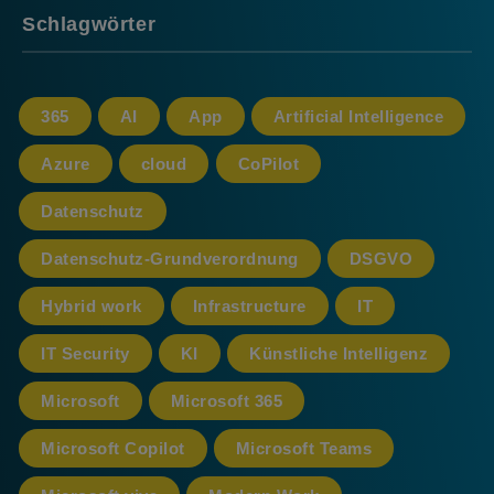
Schlagwörter
365
AI
App
Artificial Intelligence
Azure
cloud
CoPilot
Datenschutz
Datenschutz-Grundverordnung
DSGVO
Hybrid work
Infrastructure
IT
IT Security
KI
Künstliche Intelligenz
Microsoft
Microsoft 365
Microsoft Copilot
Microsoft Teams