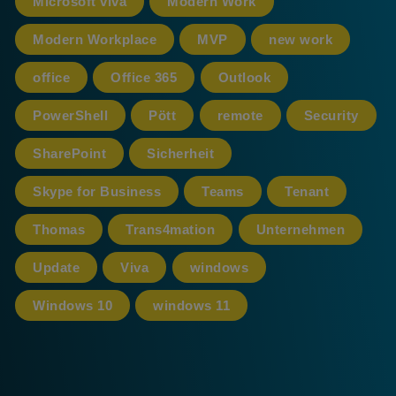
Microsoft viva
Modern Work
Modern Workplace
MVP
new work
office
Office 365
Outlook
PowerShell
Pött
remote
Security
SharePoint
Sicherheit
Skype for Business
Teams
Tenant
Thomas
Trans4mation
Unternehmen
Update
Viva
windows
Windows 10
windows 11