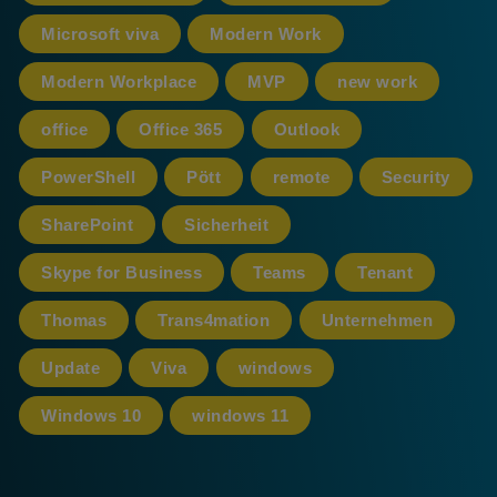
Microsoft viva
Modern Work
Modern Workplace
MVP
new work
office
Office 365
Outlook
PowerShell
Pött
remote
Security
SharePoint
Sicherheit
Skype for Business
Teams
Tenant
Thomas
Trans4mation
Unternehmen
Update
Viva
windows
Windows 10
windows 11