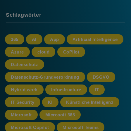
Schlagwörter
365
AI
App
Artificial Intelligence
Azure
cloud
CoPilot
Datenschutz
Datenschutz-Grundverordnung
DSGVO
Hybrid work
Infrastructure
IT
IT Security
KI
Künstliche Intelligenz
Microsoft
Microsoft 365
Microsoft Copilot
Microsoft Teams