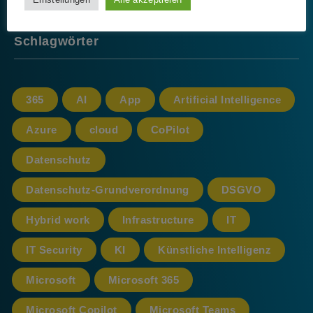
Schlagwörter
365
AI
App
Artificial Intelligence
Azure
cloud
CoPilot
Datenschutz
Datenschutz-Grundverordnung
DSGVO
Hybrid work
Infrastructure
IT
IT Security
KI
Künstliche Intelligenz
Microsoft
Microsoft 365
Microsoft Copilot
Microsoft Teams