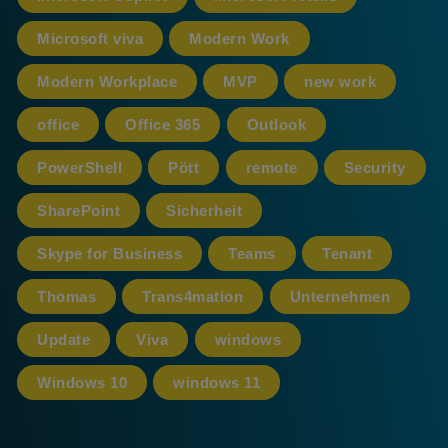
Microsoft viva
Modern Work
Modern Workplace
MVP
new work
office
Office 365
Outlook
PowerShell
Pött
remote
Security
SharePoint
Sicherheit
Skype for Business
Teams
Tenant
Thomas
Trans4mation
Unternehmen
Update
Viva
windows
Windows 10
windows 11