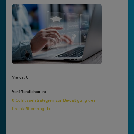
Views: 0
Veröffentlichen in:
Beitragsnavigation
8 Schlüsselstrategien zur Bewältigung des
Fachkräftemangels