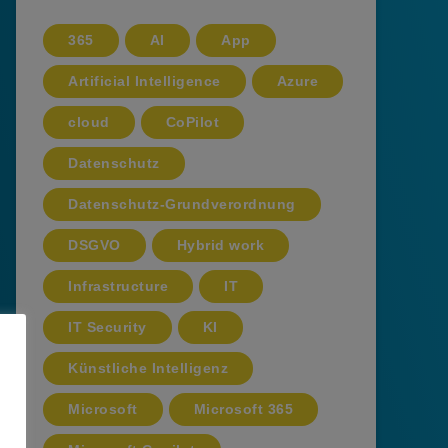
365
AI
App
Artificial Intelligence
Azure
cloud
CoPilot
Datenschutz
Datenschutz-Grundverordnung
DSGVO
Hybrid work
Infrastructure
IT
IT Security
KI
Künstliche Intelligenz
Microsoft
Microsoft 365