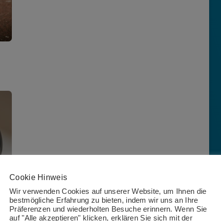
In vielen Branchen schreitet die
Cookie Hinweis
technologische Entwicklung rasant voran, was
Wir verwenden Cookies auf unserer Website, um Ihnen die
neue Arbeitsmethoden und Technologien mit
bestmögliche Erfahrung zu bieten, indem wir uns an Ihre
Präferenzen und wiederholten Besuche erinnern. Wenn Sie
sich bringt. Nicht alle Mitarbeiter können mit
auf "Alle akzeptieren" klicken, erklären Sie sich mit der