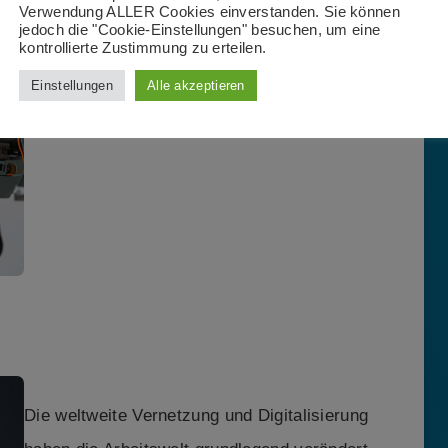
Verwendung ALLER Cookies einverstanden. Sie können
diesem Tempo mithalten. Es besteht ein
jedoch die "Cookie-Einstellungen" besuchen, um eine
kontrollierte Zustimmung zu erteilen.
Bedarf an der Entwicklung digitaler
Einstellungen
Alle akzeptieren
Kompetenzen und der Fähigkeit, innovative
Technologien zu nutzen.
Die weltweite Vernetzung und Digitalisierung