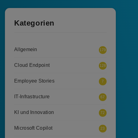
Kategorien
Allgemein
179
Cloud Endpoint
128
Employee Stories
7
IT-Infrastructure
67
KI und Innovation
72
Microsoft Copilot
23