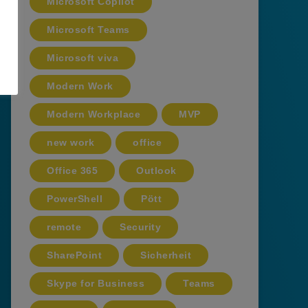
Microsoft Copilot
Microsoft Teams
Microsoft viva
Modern Work
Modern Workplace
MVP
new work
office
Office 365
Outlook
PowerShell
Pött
remote
Security
SharePoint
Sicherheit
Skype for Business
Teams