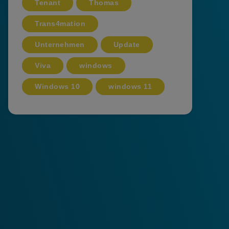
Tenant
Thomas
Trans4mation
Unternehmen
Update
Viva
windows
Windows 10
windows 11