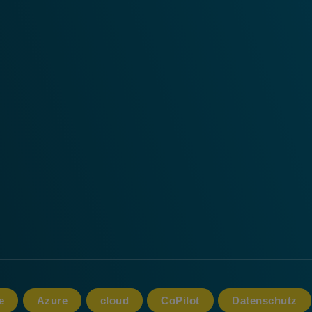
e
Azure
cloud
CoPilot
Datenschutz