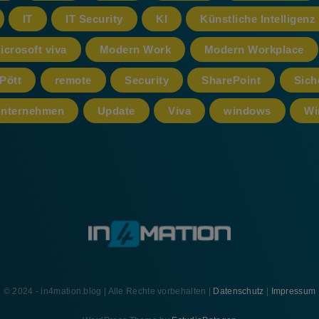
IT
IT Security
KI
Künstliche Intelligenz
icrosoft viva
Modern Work
Modern Workplace
Pött
remote
Security
SharePoint
Sich
nternehmen
Update
Viva
windows
Wi
© 2024 - in4mation.blog | Alle Rechte vorbehalten |
Datenschutz
|
Impressum