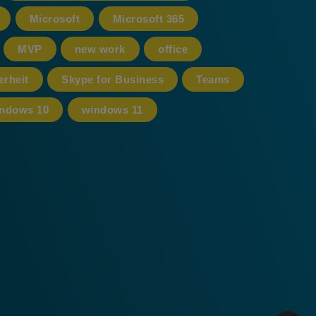
Microsoft
Microsoft 365
MVP
new work
office
erheit
Skype for Business
Teams
ndows 10
windows 11