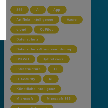
365
AI
App
Artificial Intelligence
Azure
cloud
CoPilot
Datenschutz
Datenschutz-Grundverordnung
DSGVO
Hybrid work
Infrastructure
IT
IT Security
KI
Künstliche Intelligenz
Microsoft
Microsoft 365