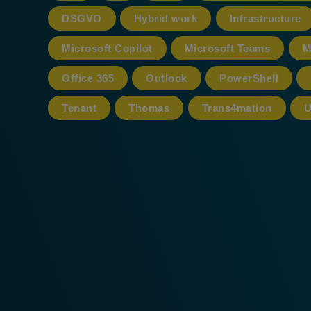
DSGVO
Hybrid work
Infrastructure
Microsoft Copilot
Microsoft Teams
M
Office 365
Outlook
PowerShell
Tenant
Thomas
Trans4mation
U