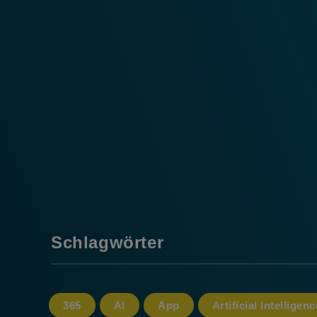
Schlagwörter
365
AI
App
Artificial Intelligenc