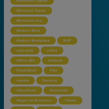
Microsoft Copilot
Microsoft Teams
Microsoft viva
Modern Work
Modern Workplace
MVP
new work
office
Office 365
Outlook
PowerShell
Pött
remote
Security
SharePoint
Sicherheit
Skype for Business
Teams