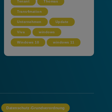
Tenant
Thomas
Trans4mation
Unternehmen
Update
Viva
windows
Windows 10
windows 11
Datenschutz-Grundverordnung