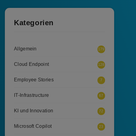
Kategorien
Allgemein
179
Cloud Endpoint
128
Employee Stories
7
IT-Infrastructure
67
KI und Innovation
72
Microsoft Copilot
23