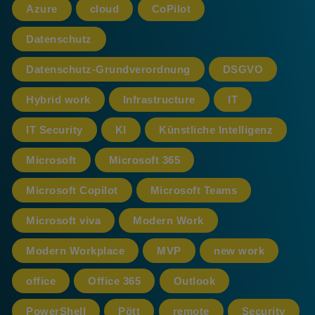
Azure
cloud
CoPilot
Datenschutz
Datenschutz-Grundverordnung
DSGVO
Hybrid work
Infrastructure
IT
IT Security
KI
Künstliche Intelligenz
Microsoft
Microsoft 365
Microsoft Copilot
Microsoft Teams
Microsoft viva
Modern Work
Modern Workplace
MVP
new work
office
Office 365
Outlook
PowerShell
Pött
remote
Security