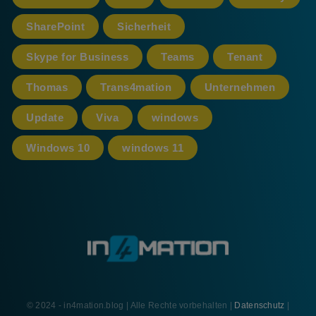
SharePoint
Sicherheit
Skype for Business
Teams
Tenant
Thomas
Trans4mation
Unternehmen
Update
Viva
windows
Windows 10
windows 11
© 2024 - in4mation.blog | Alle Rechte vorbehalten |
Datenschutz
|